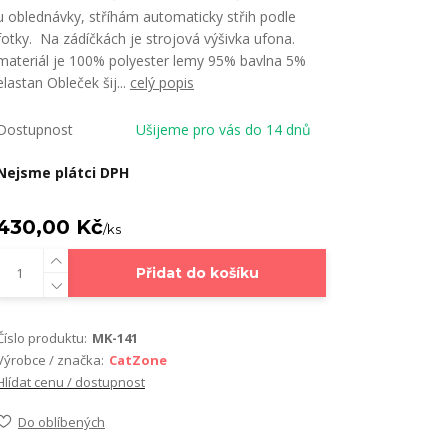
u oblednávky, stříhám automaticky střih podle
fotky. Na zádíčkách je strojová výšivka ufona.
materiál je 100% polyester lemy 95% bavlna 5%
elastan Obleček šij...
celý popis
Dostupnost
Ušijeme pro vás do 14 dnů
Nejsme plátci DPH
430,00 Kč
/
ks
Přidat do košíku
Číslo produktu:
MK-141
Výrobce / značka:
CatZone
Hlídat cenu / dostupnost
Do oblíbených