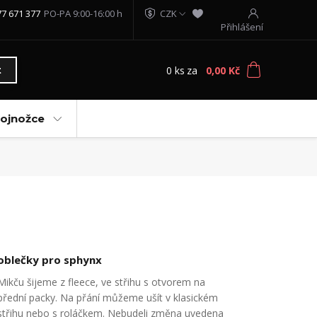
77 671 377
PO-PA 9:00-16:00 h
CZK
Přihlášení
0
ks
za
0,00 Kč
t
vojnožce
oblečky pro sphynx
Mikču šijeme z fleece, ve střihu s otvorem na
přední packy. Na přání můžeme ušít v klasickém
střihu nebo s roláčkem. Nebudeli změna uvedena