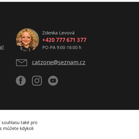
Zdenka Levová
+420 777 671 377
a?
PO-PA 9:00-16:00 h
catzone@seznam.cz
í souhlasu také pro
es můžete kdykoli