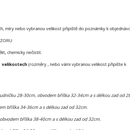
ch, míry nebo vybranou velikost připiště do poznámky k objednáv
DOZORU
t, chemicky nečistit.
 velikostech
(rozměry , nebo vámi vybranou velikost připište k
rudníčku 28-30cm, obvodem bříška 32-34cm a s délkou zad od 2
m bříška 34-36cm a s délkou zad od 32cm.
 obvodem bříška 38-40cm a s délkou zad od 32cm.