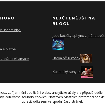
SHOPU
NEJČTENĚJŠÍ NA
BLOGU
ní podmínky
Jsou kočičky sphynx z jného svět
a a platba
Barva očí u koček
 zboží - reklamace
Kanadský sphynx
nost, zpříjemnění používání webu, analytické účely a v případě udělen
lamy využíváme soubory cookies. Nastavení vlastních preferencí cooki
upravit odkazem ve spodní části stránek.