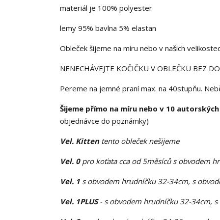
materiál je 100% polyester
lemy 95% bavlna 5% elastan
Obleček šijeme na míru nebo v našich velikoste
NENECHÁVEJTE KOČIČKU V OBLEČKU BEZ 
Pereme na jemné praní max. na 40stupňu. Neběli
Šijeme přímo na míru nebo v 10 autorských
objednávce do poznámky)
Vel. Kitten
tento obleček nešijeme
Vel. 0
pro koťata cca od 5měsíců s obvodem h
Vel. 1
s obvodem hrudníčku 32-34cm, s obvode
Vel. 1PLUS
- s obvodem hrudníčku 32-34cm, s