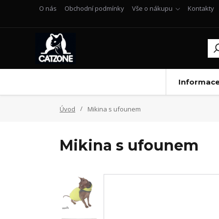
O nás
Obchodní podmínky
Vše o nákupu
Kontakty
Informac
Úvod
Mikina s ufounem
Mikina s ufounem