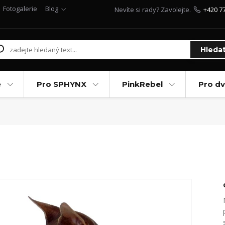
Fotogalerie
Blog
Nevíte si rady? Zavolejte.
+420 7
Hleda
e
Pro SPHYNX
PinkRebel
Pro d