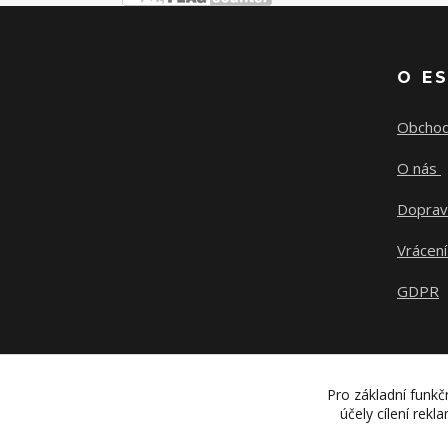
O E
Obchod
O nás
Doprav
Vrácení
GDPR
Pro základní funkč
účely cílení rek