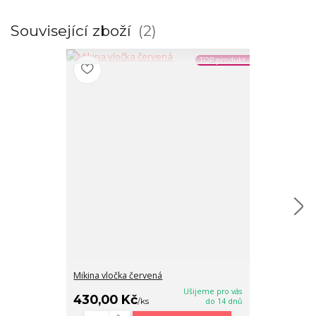
Související zboží
2
TOP produkt
Mikina vločka červená
Mikina sněhov
Ušijeme pro vás
430,00 Kč
430,00 K
/
ks
do 14 dnů