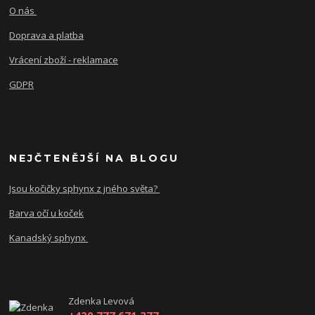
O nás
Doprava a platba
Vrácení zboží - reklamace
GDPR
NEJČTENĚJŠÍ NA BLOGU
Jsou kočičky sphynx z jného světa?
Barva očí u koček
Kanadský sphynx
Zdenka Levová
+420 777 671 377