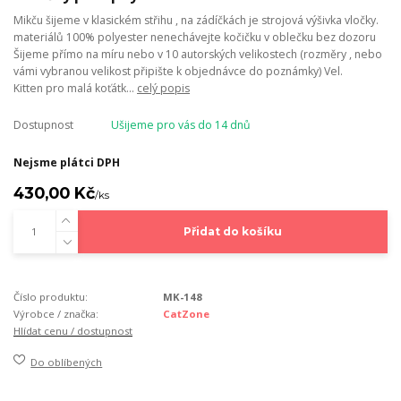
Mikču šijeme v klasickém střihu , na zádíčkách je strojová výšivka vločky.
materiálů 100% polyester nenechávejte kočičku v oblečku bez dozoru
Šijeme přímo na míru nebo v 10 autorských velikostech (rozměry , nebo
vámi vybranou velikost připište k objednávce do poznámky) Vel.
Kitten pro malá koťátk...
celý popis
Dostupnost
Ušijeme pro vás do 14 dnů
Nejsme plátci DPH
430,00 Kč
/
ks
Přidat do košíku
Číslo produktu:
MK-148
Výrobce / značka:
CatZone
Hlídat cenu / dostupnost
Do oblíbených