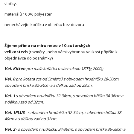
vločky.
materiálů 100% polyester
nenechávejte kočičku v oblečku bez dozoru
Šijeme přímo na míru nebo v 10 autorských
velikostech
(rozměry , nebo vámi vybranou velikost připište k
objednávce do poznámky)
Vel. Kitten
pro malá koťátka o váze okolo 1800g-2000g
Vel. 0
pro koťata cca od 5měsíců s obvodem hrudníčku 28-30cm,
obvodem bříška 32-34cm a s délkou zad od 28cm.
Vel. 1
s obvodem hrudníčku 32-34cm, s obvodem bříška 34-36cm a
s délkou zad od 32cm.
Vel. 1PLUS
- s obvodem hrudníčku 32-34cm, s obvodem bříška 38-
40cm a s délkou zad od 32cm.
Vel. 2
- s obvodem hrudníčku 34-36cm, s obvodem bříška 36-38cm a