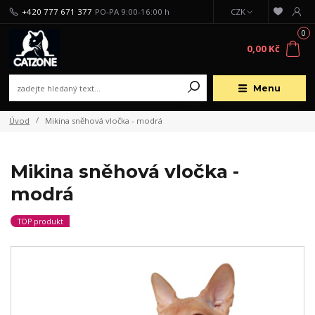
+420 777 671 377
PO-PA 9:00-16:00 h
CZK
0
0,00 Kč
Menu
Úvod
Mikina sněhová vločka - modrá
Mikina sněhová vločka -
modrá
TOP produkt