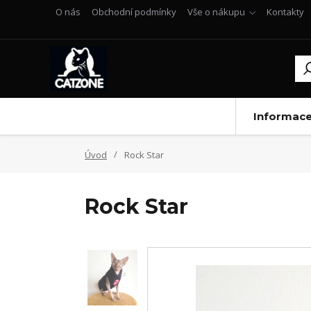
O nás
Obchodní podmínky
Vše o nákupu
Kontakty
Informac
Úvod
Rock Star
Rock Star