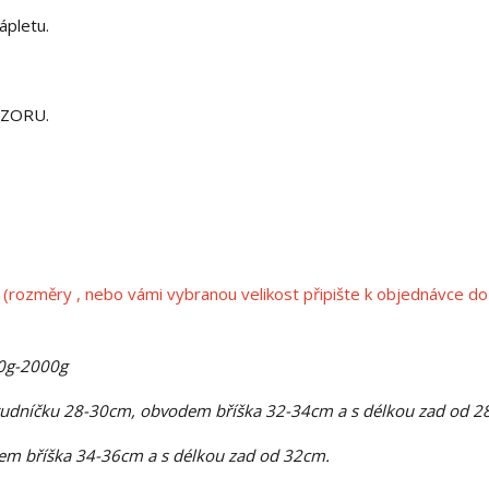
ápletu.
OZORU.
(rozměry , nebo vámi vybranou velikost připište k objednávce do
00g-2000g
rudníčku 28-30cm, obvodem bříška 32-34cm a s délkou zad od 2
m bříška 34-36cm a s délkou zad od 32cm.