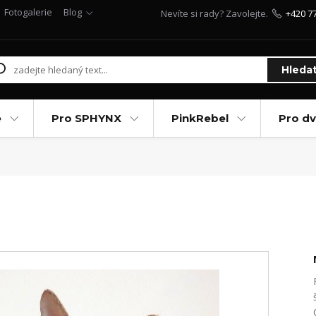
Fotogalerie
Blog
Nevíte si rady? Zavolejte.
+420 7
Hleda
e
Pro SPHYNX
PinkRebel
Pro d