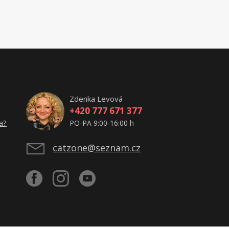
Zdenka Levová
+420 777 671 377
a?
PO-PA 9:00-16:00 h
catzone@seznam.cz