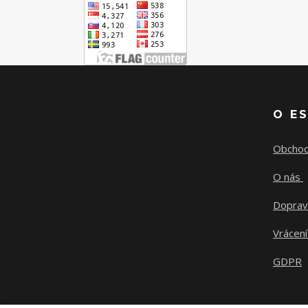
O E
Obchod
O nás
Doprav
Vrácení
GDPR