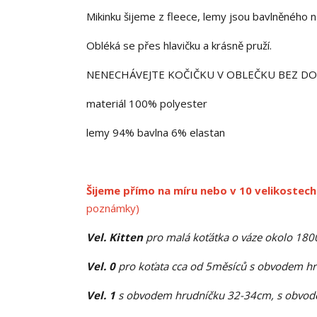
Mikinku šijeme z fleece, lemy jsou bavlněného n
Obléká se přes hlavičku a krásně pruží.
NENECHÁVEJTE KOČIČKU V OBLEČKU BEZ D
materiál 100% polyester
lemy 94% bavlna 6% elastan
Šijeme přímo na míru nebo v 10 velikostech
poznámky)
Vel. Kitten
pro malá koťátka o váze okolo 18
Vel. 0
pro koťata cca od 5měsíců s obvodem h
Vel. 1
s obvodem hrudníčku 32-34cm, s obvode