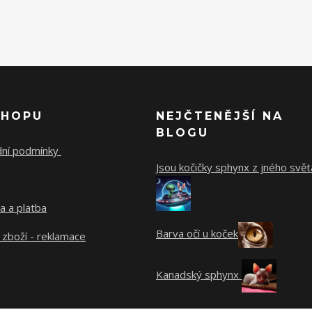
SHOPU
NEJČTENĚJŠÍ NA
BLOGU
ní podmínky
Jsou kočičky sphynx z jného svět
a a platba
Barva očí u koček
 zboží - reklamace
Kanadský sphynx