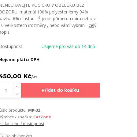
NENECHÁVEJTE KOČIČKU V OBLEČKU BEZ
DOZORU. materiál 100% polyester lemy 94%
bavlna 6% elastan Šijeme přímo na míru nebo v
10 velikostech (rozměry , nebo vámi vybran...
celý
popis
Dostupnost
Ušijeme pro vás do 14 dnů
Nejsme plátci DPH
450,00 Kč
/
ks
Přidat do košíku
Číslo produktu:
MK-32
Výrobce / značka:
CatZone
Hlídat cenu / dostupnost
Do oblíbených