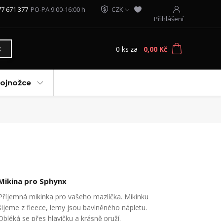
77 671 377
PO-PA 9:00-16:00 h
CZK
Přihlášení
0
ks
za
0,00 Kč
t
vojnožce
Mikina pro Sphynx
Příjemná mikinka pro vašeho mazlíčka. Mikinku
šijeme z fleece, lemy jsou bavlněného nápletu.
Obléká se přes hlavičku a krásně pruží.