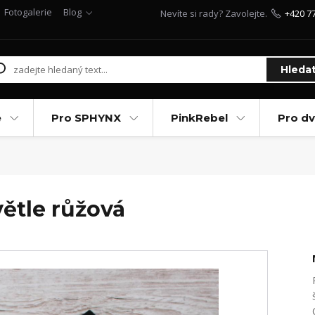
Fotogalerie
Blog
Nevíte si rady? Zavolejte.
+420 7
Hleda
e
Pro SPHYNX
PinkRebel
Pro d
ětle růžová