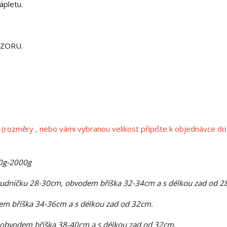
ápletu.
OZORU.
(rozměry , nebo vámi vybranou velikost připište k objednávce do
00g-2000g
rudníčku 28-30cm, obvodem bříška 32-34cm a s délkou zad od 2
m bříška 34-36cm a s délkou zad od 32cm.
 obvodem bříška 38-40cm a s délkou zad od 32cm.