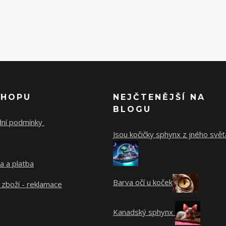
SHOPU
NEJČTENĚJŠÍ NA
BLOGU
ní podmínky
Jsou kočičky sphynx z jného svět
a a platba
Barva očí u koček
 zboží - reklamace
Kanadský sphynx