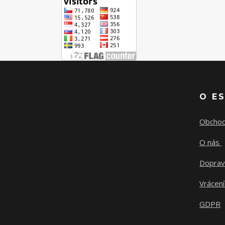
O E
Obchod
O nás
Doprav
Vrácení
GDPR