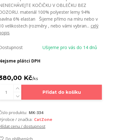
NENECHÁVEJTE KOČIČKU V OBLEČKU BEZ
DOZORU. materiál 100% polyester lemy 94%
bavlna 6% elastan Šijeme přímo na míru nebo v
10 velikostech (rozměry , nebo vámi vybran...
celý
popis
Dostupnost
Ušijeme pro vás do 14 dnů
Nejsme plátci DPH
380,00 Kč
/
ks
Přidat do košíku
Číslo produktu:
MK-334
Výrobce / značka:
CatZone
Hlídat cenu / dostupnost
Do oblíbených