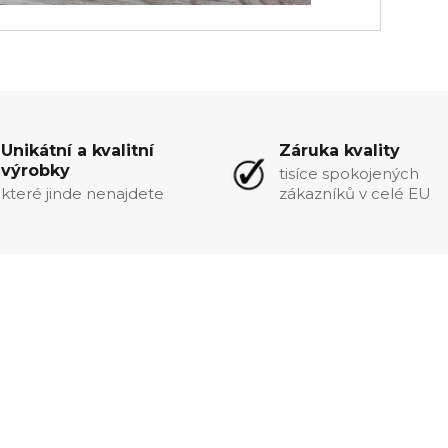
Unikátní a kvalitní
Záruka kvality
výrobky
tisíce spokojených
které jinde nenajdete
zákazníků v celé EU