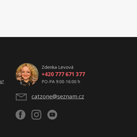
Zdenka Levová
+420 777 671 377
a?
PO-PA 9:00-16:00 h
catzone@seznam.cz