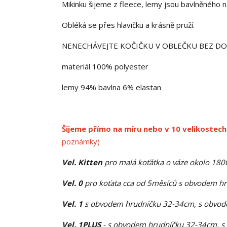
Mikinku šijeme z fleece, lemy jsou bavlněného n
Obléká se přes hlavičku a krásně pruží.
NENECHÁVEJTE KOČIČKU V OBLEČKU BEZ D
materiál 100% polyester
lemy 94% bavlna 6% elastan
Šijeme přímo na míru nebo v 10 velikostech
poznámky)
Vel. Kitten
pro malá koťátka o váze okolo 18
Vel. 0
pro koťata cca od 5měsíců s obvodem h
Vel. 1
s obvodem hrudníčku 32-34cm, s obvode
Vel. 1PLUS
- s obvodem hrudníčku 32-34cm, s