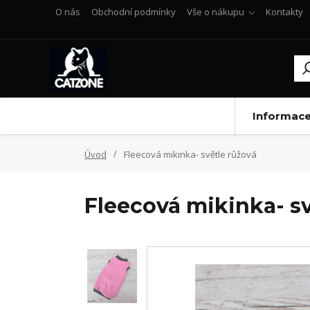
O nás
Obchodní podmínky
Vše o nákupu
Kontakty
Informac
Úvod
Fleecová mikinka- světle růžová
Fleecová mikinka- sv