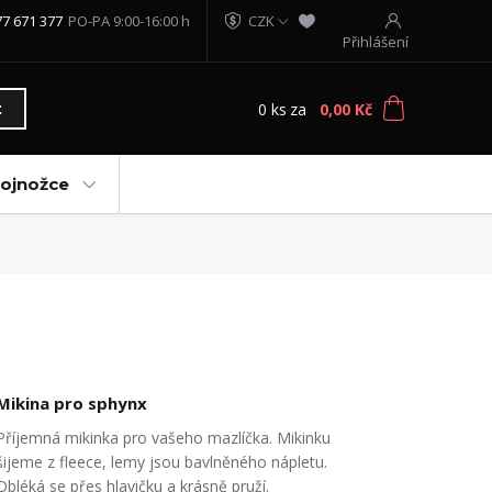
77 671 377
PO-PA 9:00-16:00 h
CZK
Přihlášení
0
ks
za
0,00 Kč
t
vojnožce
Mikina pro sphynx
Příjemná mikinka pro vašeho mazlíčka. Mikinku
šijeme z fleece, lemy jsou bavlněného nápletu.
Obléká se přes hlavičku a krásně pruží.