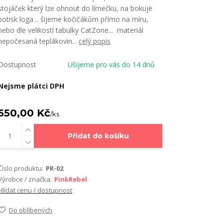
stojáček který lze ohnout do límečku, na bokuje
potisk loga .. šijeme kočičákům přímo na míru,
nebo dle velikostí tabulky CatZone... materiál
nepočesaná teplákovin...
celý popis
Dostupnost
Ušijeme pro vás do 14 dnů
Nejsme plátci DPH
550,00 Kč
/
ks
Přidat do košíku
Číslo produktu:
PR-02
Výrobce / značka:
PinkRebel
Hlídat cenu / dostupnost
Do oblíbených