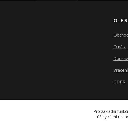
O E
Obchod
O nás
Doprav
Vrácení
GDPR
Pro základní funkč
účely cílení rek