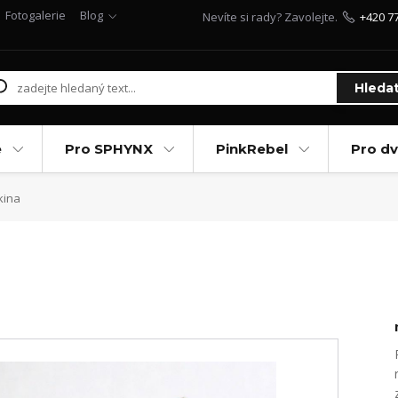
Fotogalerie
Blog
Nevíte si rady? Zavolejte.
+420 7
Hleda
e
Pro SPHYNX
PinkRebel
Pro d
kina