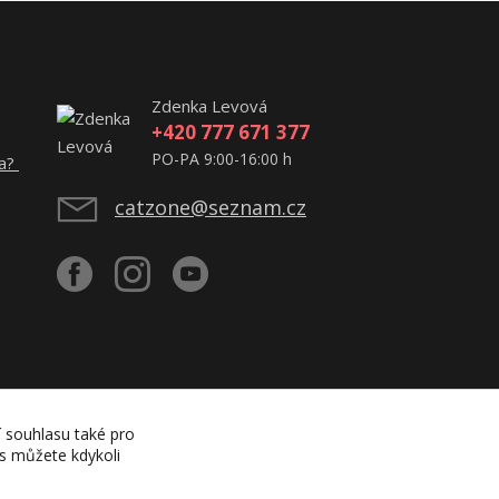
Zdenka Levová
+420 777 671 377
PO-PA 9:00-16:00 h
ta?
catzone@seznam.cz
í souhlasu také pro
es můžete kdykoli