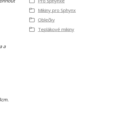
e ohnout
Pro sphynxe
Mikiny pro Sphynx
Oblečky
Teplákové mikiny
a a
8cm.