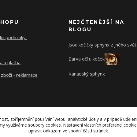
SHOPU
NEJČTENĚJŠÍ NA
BLOGU
ní podmínky
Jsou kočičky sphynx z jného svě
Barva očí u koček
a a platba
Kanadský sphynx
 zboží - reklamace
nost, zpříjemnění používání webu, analytické účely a v případě udělen
lamy využíváme soubory cookies. Nastavení vlastních preferencí cooki
upravit odkazem ve spodní části stránek.