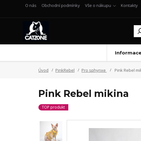
O nás
Obchodní podmínky
Vše o nákupu
Kontakty
Informac
Úvod
PinkRebel
Pro sphynxe
Pink Rebel mi
Pink Rebel mikina
TOP produkt