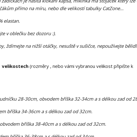
a zádíčkách je našitá klokaní kapsa, mikinka má stojáček který lz
ičákům přímo na míru, nebo dle velikostí tabulky CatZone...
% elastan.
jte v oblečku bez dozoru :).
, ždímejte na nižší otáčky, nesuště v sušičce, nepoužívejte bělidl
 velikostech
(rozměry , nebo vámi vybranou velikost připište k
rudníčku 28-30cm, obvodem bříška 32-34cm a s délkou zad od 2
m bříška 34-36cm a s délkou zad od 32cm.
 obvodem bříška 38-40cm a s délkou zad od 32cm.
dem bříška 36-38cm a s délkou zad od 34cm.