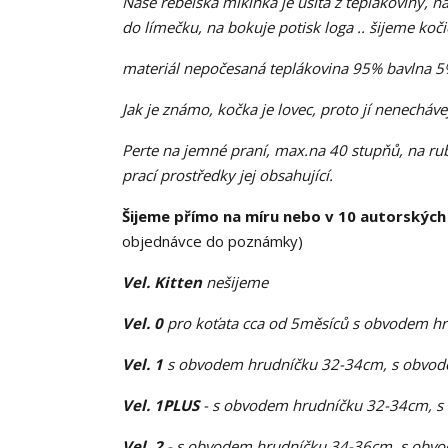
Naše rebelská mikinka je ušitá z teplákoviny, n
do límečku, na bokuje potisk loga .. šijeme koč
materiál nepočesaná teplákovina 95% bavlna 5
Jak je známo, kočka je lovec, proto jí nenecháve
Perte na jemné praní, max.na 40 stupňů, na ruby
prací prostředky jej obsahující.
Šijeme přímo na míru nebo v 10 autorských
objednávce do poznámky)
Vel. Kitten
nešijeme
Vel. 0
pro koťata cca od 5měsíců s obvodem h
Vel. 1
s obvodem hrudníčku 32-34cm, s obvode
Vel. 1PLUS
- s obvodem hrudníčku 32-34cm, s
Vel. 2
- s obvodem hrudníčku 34-36cm, s obvo