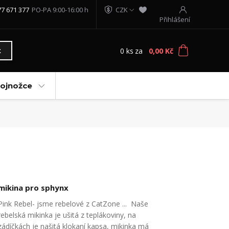
77 671 377
PO-PA 9:00-16:00 h
CZK
Přihlášení
0
ks
za
0,00 Kč
t
vojnožce
mikina pro sphynx
Pink Rebel- jsme rebelové z CatZone ... Naše
rebelská mikinka je ušitá z teplákoviny, na
zádíčkách je našitá klokaní kapsa, mikinka má