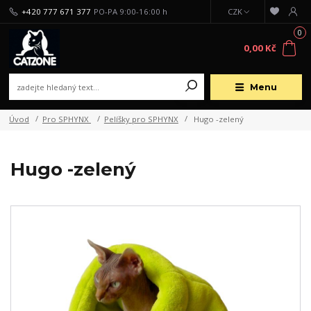
+420 777 671 377
PO-PA 9:00-16:00 h
CZK
0
0,00 Kč
Menu
Úvod
Pro SPHYNX
Pelíšky pro SPHYNX
Hugo -zelený
Hugo -zelený