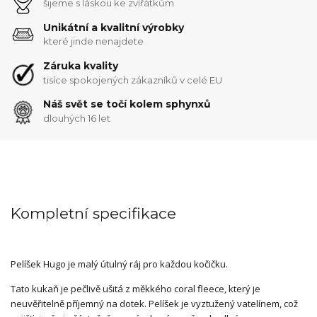
šijeme s láskou ke zvířátkům
Unikátní a kvalitní výrobky
které jinde nenajdete
Záruka kvality
tisíce spokojených zákazníků v celé EU
Náš svět se točí kolem sphynxů
dlouhých 16 let
Kompletní specifikace
Pelíšek Hugo je malý útulný ráj pro každou kočičku.
Tato kukaň je pečlivě ušitá z měkkého coral fleece, který je
neuvěřitelně příjemný na dotek. Pelíšek je vyztužený vatelínem, což