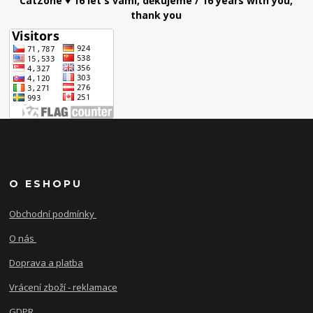
CatZone ♥ 16 let s vámi, děkujeme / 16 years with you,
thank you
O ESHOPU
Obchodní podmínky
O nás
Doprava a platba
Vrácení zboží - reklamace
GDPR