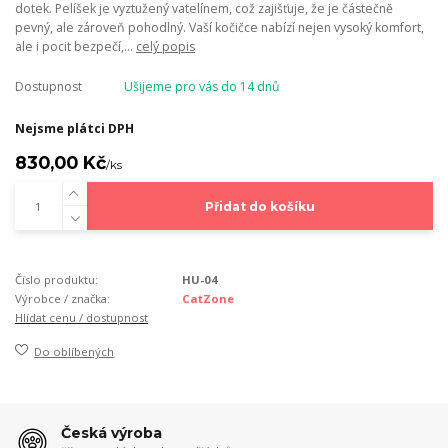
dotek. Pelíšek je vyztužený vatelínem, což zajišťuje, že je částečně
pevný, ale zároveň pohodlný. Vaší kočičce nabízí nejen vysoký komfort,
ale i pocit bezpečí,...
celý popis
Dostupnost
Ušijeme pro vás do 14 dnů
Nejsme plátci DPH
830,00 Kč
/
ks
Přidat do košíku
Číslo produktu:
HU-04
Výrobce / značka:
CatZone
Hlídat cenu / dostupnost
Do oblíbených
Česká výroba