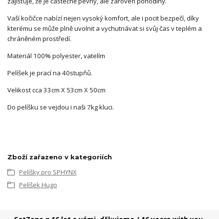
zajišťuje, že je částečně pevný, ale zároveň pohodlný.
Vaší kočičce nabízí nejen vysoký komfort, ale i pocit bezpečí, díky
kterému se může plně uvolnit a vychutnávat si svůj čas v teplém a
chráněném prostředí.
Materiál 100% polyester, vatelím
Pelíšek je prací na 40stupňů.
Velikost cca 33cm X 53cm X 50cm
Do pelíšku se vejdou i naši 7kg kluci.
Zboží zařazeno v kategoriích
Pelíšky pro SPHYNX
Pelíšek Hugo