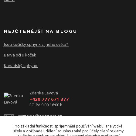
NEJČTENĚJŠÍ NA BLOGU
Jsou kočičky sphynx z jného světa?
Barva očí u koček
Kanadský sphynx
Zdenka Levová
+420 777 671 377
PO-PA 9:00-16:00 h
catzone@seznam.cz
Pro základní funkčnost, zpříjemnění používání webu, analytické
účely a v případě udělení souhlasu také pro účely cílení reklamy
využíváme soubory cookies. Nastavení vlastních preferencí