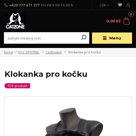
+420 777 671 377
PO-PA 9:00-16:00 h
CZK
0
0,00 Kč
Menu
Úvod
Pro SPHYNX
Cestování
Klokanka pro kočku
Klokanka pro kočku
TOP produkt