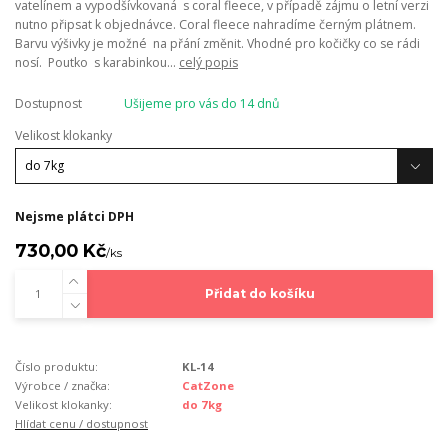
vatelínem a vypodšívkovaná s coral fleece, v případě zájmu o letní verzi
nutno připsat k objednávce. Coral fleece nahradíme černým plátnem.
Barvu výšivky je možné na přání změnit. Vhodné pro kočičky co se rádi
nosí. Poutko s karabinkou...
celý popis
Dostupnost
Ušijeme pro vás do 14 dnů
Velikost klokanky
Nejsme plátci DPH
730,00 Kč
/
ks
Přidat do košíku
Číslo produktu:
KL-14
Výrobce / značka:
CatZone
Velikost klokanky:
do 7kg
Hlídat cenu / dostupnost