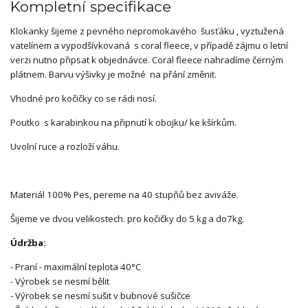
Kompletní specifikace
Klokanky šijeme z pevného nepromokavého šusťáku , vyztužená
vatelínem a vypodšívkovaná s coral fleece, v případě zájmu o letní
verzi nutno připsat k objednávce. Coral fleece nahradíme černým
plátnem. Barvu výšivky je možné na přání změnit.
Vhodné pro kočičky co se rádi nosí.
Poutko s karabinkou na připnutí k obojku/ ke kšírkům.
Uvolní ruce a rozloží váhu.
Materiál 100% Pes, pereme na 40 stupňů bez aviváže.
Šijeme ve dvou velikostech. pro kočičky do 5 kg a do7kg.
Údržba:
- Praní - maximální teplota 40°C
- Výrobek se nesmí bělit
- Výrobek se nesmí sušit v bubnové sušičce