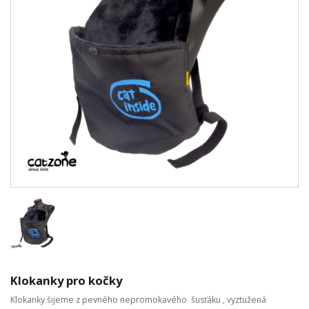
Klokanky pro kočky
Klokanky šijeme z pevného nepromokavého šusťáku , vyztužená