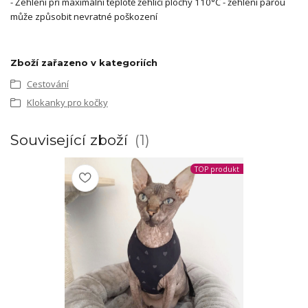
- Žehlení při maximální teplotě žehlicí plochy 110°C - žehlení parou
může způsobit nevratné poškození
Zboží zařazeno v kategoriích
Cestování
Klokanky pro kočky
Související zboží
1
TOP produkt