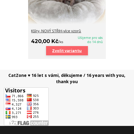
Kšíry- NOVÝ STŘIH-více vzorů
Ušijeme pro vás
420,00 Kč
/
ks
do 14 dnů
Zvolit variantu
CatZone ♥ 16 let s vámi, děkujeme / 16 years with you,
thank you