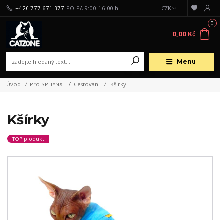
+420 777 671 377
PO-PA 9:00-16:00 h
CZK
0
0,00 Kč
Menu
Úvod
Pro SPHYNX
Cestování
Kšírky
Kšírky
TOP produkt