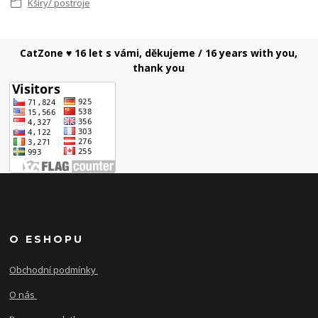
Kšíry/ postroje
CatZone ♥ 16 let s vámi, děkujeme / 16 years with you,
thank you
O ESHOPU
Obchodní podmínky
O nás