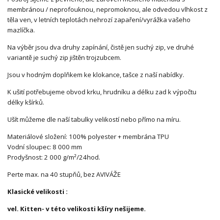
membránou / neprofouknou, nepromoknou, ale odvedou vlhkost z
těla ven, v letních teplotách nehrozí zapaření/vyrážka vašeho
mazlíčka.
Na výběr jsou dva druhy zapínání, čistě jen suchý zip, ve druhé
variantě je suchý zip jištěn trojzubcem.
Jsou v hodným doplňkem ke klokance, tašce z naší nabídky.
K ušití potřebujeme obvod krku, hrudníku a délku zad k výpočtu
délky kšírků.
Ušít můžeme dle naší tabulky velikostí nebo přímo na míru.
Materiálové složení: 100% polyester + membrána TPU
Vodní sloupec: 8 000 mm
Prodyšnost: 2 000 g/m²/24hod.
Perte max. na 40 stupňů, bez AVIVÁŽE
Klasické velikosti :
vel. Kitten- v této velikosti kšíry nešijeme.