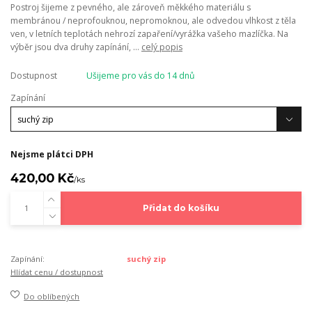
Postroj šijeme z pevného, ale zároveň měkkého materiálu s
membránou / neprofouknou, nepromoknou, ale odvedou vlhkost z těla
ven, v letních teplotách nehrozí zapaření/vyrážka vašeho mazlíčka. Na
výběr jsou dva druhy zapínání, ...
celý popis
Dostupnost
Ušijeme pro vás do 14 dnů
Zapínání
Nejsme plátci DPH
420,00 Kč
/
ks
Přidat do košíku
Zapínání:
suchý zip
Hlídat cenu / dostupnost
Do oblíbených