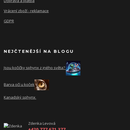
Doprava a platba
Vrácení zboží - reklamace
GDPR
NEJČTENĚJŠÍ NA BLOGU
Jsou kočičky sphynx z jného světa?
Barva očí u koček
Kanadský sphynx
Zdenka Levová
+420 777 671 377