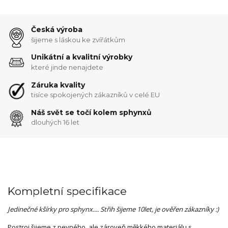
Česká výroba
šijeme s láskou ke zvířátkům
Unikátní a kvalitní výrobky
které jinde nenajdete
Záruka kvality
tisíce spokojených zákazníků v celé EU
Náš svět se točí kolem sphynxů
dlouhých 16 let
Kompletní specifikace
Jedinečné kšírky pro sphynx.... Střih šijeme 10let, je ověřen zákazníky :)
Postroj šijeme z pevného, ale zároveň měkkého materiálu s