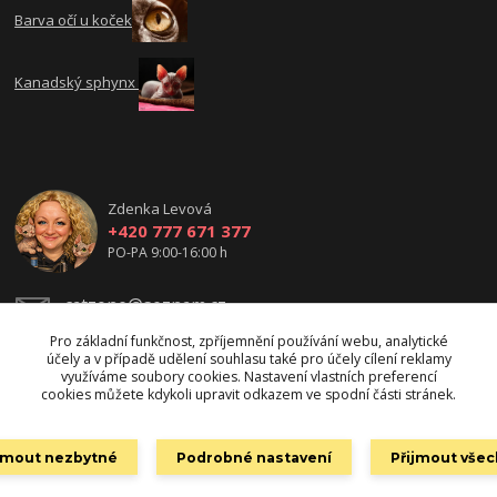
Barva očí u koček
Kanadský sphynx
Zdenka Levová
+420 777 671 377
PO-PA 9:00-16:00 h
catzone@seznam.cz
Pro základní funkčnost, zpříjemnění používání webu, analytické
účely a v případě udělení souhlasu také pro účely cílení reklamy
využíváme soubory cookies. Nastavení vlastních preferencí
cookies můžete kdykoli upravit odkazem ve spodní části stránek.
ijmout nezbytné
Podrobné nastavení
Přijmout vše
Copyright 2010- 2026 catzone.cz. Všechna práva vyhrazena.