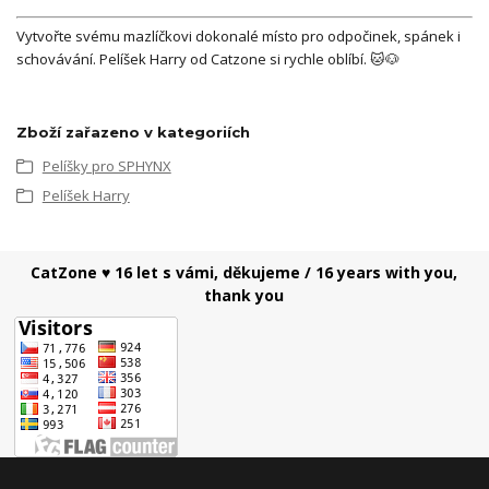
Vytvořte svému mazlíčkovi dokonalé místo pro odpočinek, spánek i
schovávání. Pelíšek Harry od Catzone si rychle oblíbí. 🐱🐶
Zboží zařazeno v kategoriích
Pelíšky pro SPHYNX
Pelíšek Harry
CatZone ♥ 16 let s vámi, děkujeme / 16 years with you,
thank you