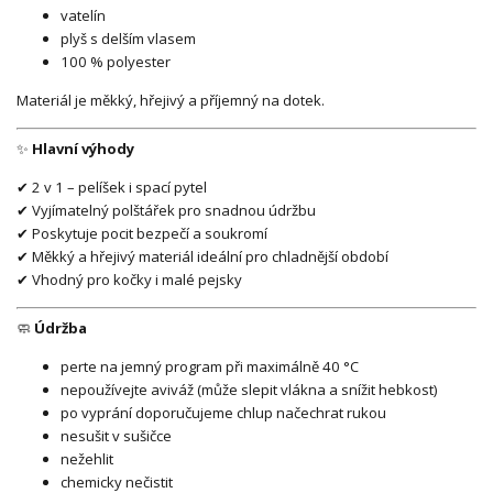
vatelín
plyš s delším vlasem
100 % polyester
Materiál je měkký, hřejivý a příjemný na dotek.
✨
Hlavní výhody
✔ 2 v 1 – pelíšek i spací pytel
✔ Vyjímatelný polštářek pro snadnou údržbu
✔ Poskytuje pocit bezpečí a soukromí
✔ Měkký a hřejivý materiál ideální pro chladnější období
✔ Vhodný pro kočky i malé pejsky
🧼
Údržba
perte na jemný program při maximálně 40 °C
nepoužívejte aviváž (může slepit vlákna a snížit hebkost)
po vyprání doporučujeme chlup načechrat rukou
nesušit v sušičce
nežehlit
chemicky nečistit