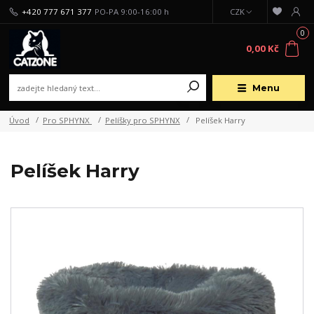
+420 777 671 377
PO-PA 9:00-16:00 h
CZK
0
0,00 Kč
Menu
Úvod
Pro SPHYNX
Pelíšky pro SPHYNX
Pelíšek Harry
Pelíšek Harry