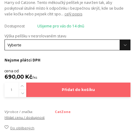
Harry od Catzone. Tento měkoučký pelíšek je navržen tak, aby
poskytoval útulné místo k odpočinku i bezpečnou skrýš, kde se bude
vaše kočka nebo pejsek cítit spo...
celý popis
Dostupnost
Ušijeme pro vás do 14 dnů
Výška pelíšku v nesrolovaném stavu
Nejsme plátci DPH
cena od
690,00 Kč
/
ks
Přidat do košíku
Výrobce / značka:
CatZone
Hlídat cenu / dostupnost
Do oblíbených