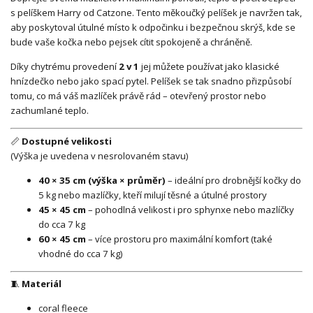
s pelíškem Harry od Catzone. Tento měkoučký pelíšek je navržen tak,
aby poskytoval útulné místo k odpočinku i bezpečnou skrýš, kde se
bude vaše kočka nebo pejsek cítit spokojeně a chráněně.
Díky chytrému provedení
2 v 1
jej můžete používat jako klasické
hnízdečko nebo jako spací pytel. Pelíšek se tak snadno přizpůsobí
tomu, co má váš mazlíček právě rád – otevřený prostor nebo
zachumlané teplo.
📏
Dostupné velikosti
(Výška je uvedena v nesrolovaném stavu)
40 × 35 cm (výška × průměr)
– ideální pro drobnější kočky do
5 kg nebo mazlíčky, kteří milují těsné a útulné prostory
45 × 45 cm
– pohodlná velikost i pro sphynxe nebo mazlíčky
do cca 7 kg
60 × 45 cm
– více prostoru pro maximální komfort (také
vhodné do cca 7 kg)
🧵
Materiál
coral fleece