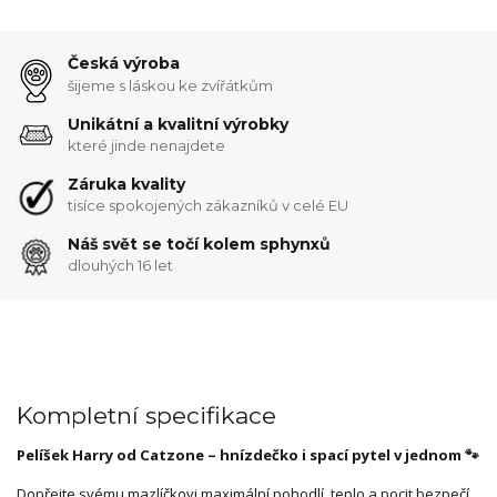
Česká výroba
šijeme s láskou ke zvířátkům
Unikátní a kvalitní výrobky
které jinde nenajdete
Záruka kvality
tisíce spokojených zákazníků v celé EU
Náš svět se točí kolem sphynxů
dlouhých 16 let
Kompletní specifikace
Pelíšek Harry od Catzone – hnízdečko i spací pytel v jednom 🐾
Dopřejte svému mazlíčkovi maximální pohodlí, teplo a pocit bezpečí