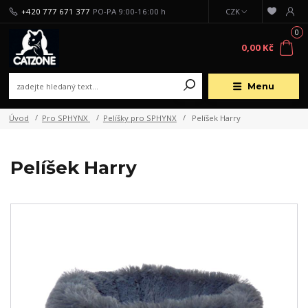
+420 777 671 377
PO-PA 9:00-16:00 h
CZK
0
0,00 Kč
Menu
Úvod
Pro SPHYNX
Pelíšky pro SPHYNX
Pelíšek Harry
Pelíšek Harry