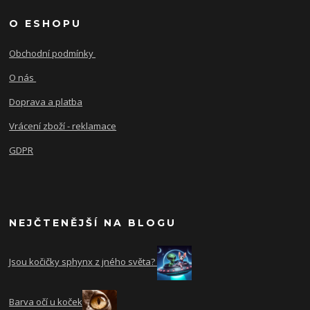
O ESHOPU
Obchodní podmínky
O nás
Doprava a platba
Vrácení zboží - reklamace
GDPR
NEJČTENĚJŠÍ NA BLOGU
Jsou kočičky sphynx z jného světa?
Barva očí u koček