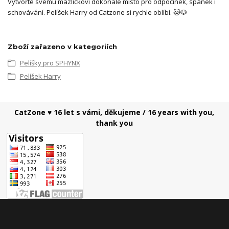
Vytvořte svému mazlíčkovi dokonalé místo pro odpočinek, spánek i
schovávání. Pelíšek Harry od Catzone si rychle oblíbí. 🐱🐶
Zboží zařazeno v kategoriích
Pelíšky pro SPHYNX
Pelíšek Harry
CatZone ♥ 16 let s vámi, děkujeme / 16 years with you,
thank you