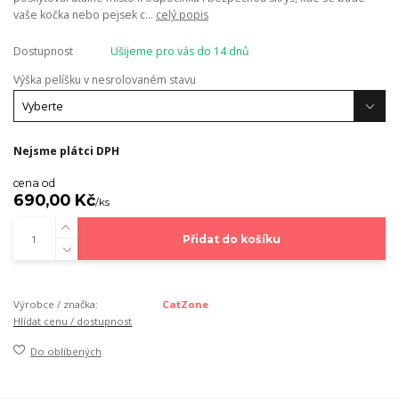
vaše kočka nebo pejsek c...
celý popis
Dostupnost
Ušijeme pro vás do 14 dnů
Výška pelíšku v nesrolovaném stavu
Nejsme plátci DPH
cena od
690,00 Kč
/
ks
Přidat do košíku
Výrobce / značka:
CatZone
Hlídat cenu / dostupnost
Do oblíbených