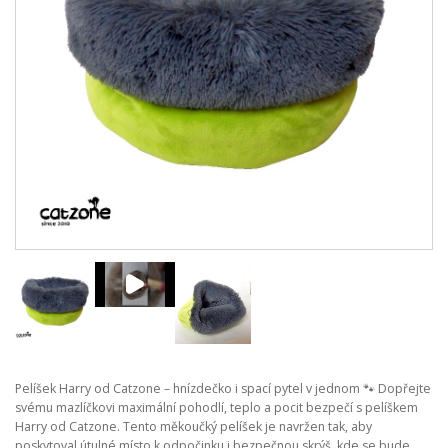
Pelíšek Harry od Catzone – hnízdečko i spací pytel v jednom 🐾 Dopřejte
svému mazlíčkovi maximální pohodlí, teplo a pocit bezpečí s pelíškem
Harry od Catzone. Tento měkoučký pelíšek je navržen tak, aby
poskytoval útulné místo k odpočinku i bezpečnou skrýš, kde se bude