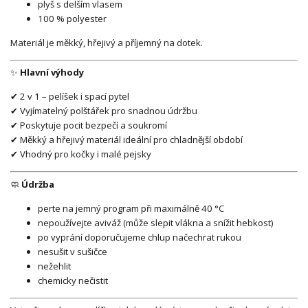
plyš s delším vlasem
100 % polyester
Materiál je měkký, hřejivý a příjemný na dotek.
✨
Hlavní výhody
✔ 2 v 1 – pelíšek i spací pytel
✔ Vyjímatelný polštářek pro snadnou údržbu
✔ Poskytuje pocit bezpečí a soukromí
✔ Měkký a hřejivý materiál ideální pro chladnější období
✔ Vhodný pro kočky i malé pejsky
🧼
Údržba
perte na jemný program při maximálně 40 °C
nepoužívejte aviváž (může slepit vlákna a snížit hebkost)
po vyprání doporučujeme chlup načechrat rukou
nesušit v sušičce
nežehlit
chemicky nečistit