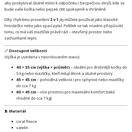
aby poskytoval útulné místo k odpočinku i bezpečnou skrýš, kde se
bude vaše kočka nebo pejsek cítit spokojeně a chráněně.
Díky chytrému provedení
2 v 1
jej můžete používat jako klasické
hnízdečko nebo jako spací pytel. Pelíšek se tak snadno přizpůsobí
tomu, co má váš mazlíček právě rád – otevřený prostor nebo
zachumlané teplo.
📏
Dostupné velikosti
(Výška je uvedena v nesrolovaném stavu)
40 × 35 cm (výška × průměr)
– ideální pro drobnější kočky do
5 kg nebo mazlíčky, kteří milují těsné a útulné prostory
45 × 45 cm
– pohodlná velikost i pro sphynxe nebo mazlíčky
do cca 7 kg
60 × 45 cm
– více prostoru pro maximální komfort (také
vhodné do cca 7 kg)
🧵
Materiál
coral fleece
vatelín