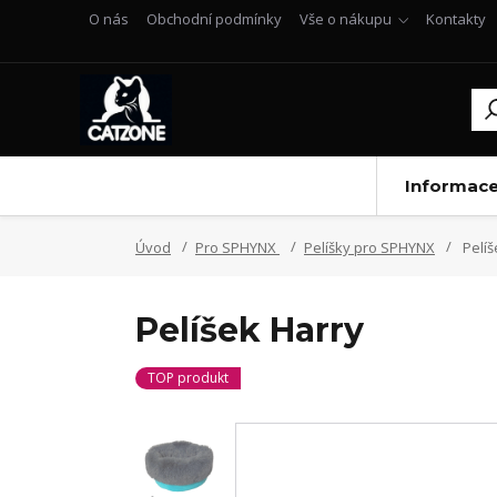
O nás
Obchodní podmínky
Vše o nákupu
Kontakty
Informac
Úvod
Pro SPHYNX
Pelíšky pro SPHYNX
Pelíš
Pelíšek Harry
TOP produkt