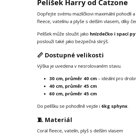
Pelíšek Harry od Catzone
Dopřejte svému mazlíčkovi maximální pohodlí a 
fleece, vatelínu a plyše s delším vlasem, díky 
Pelíšek může sloužit jako
hnízdečko i spací py
poslouží také jako bezpečná skrýš.
📏 Dostupné velikosti
Výška je uvedena v nesrolovaném stavu.
30 cm, průměr 40 cm
– ideální pro drobn
40 cm, průměr 45 cm
60 cm, průměr 45 cm
Do pelíšku se pohodlně vejde i
6kg sphynx
.
🧵 Materiál
Coral fleece, vatelín, plyš s delším vlasem