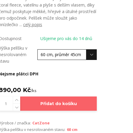
coral fleece, vatelínu a plyše s delším vlasem, díky
čemuž poskytuje měkké, hřejivé a útulné prostředí
pro odpočinek. Pelíšek může sloužit jako
hnízdečko ...
celý popis
Dostupnost
Ušijeme pro vás do 14 dnů
Výška pelíšku v
nesrolovaném
stavu
Nejsme plátci DPH
890,00 Kč
/
ks
Přidat do košíku
Výrobce / značka:
CatZone
Výška pelíšku v nesrolovaném stavu:
60 cm