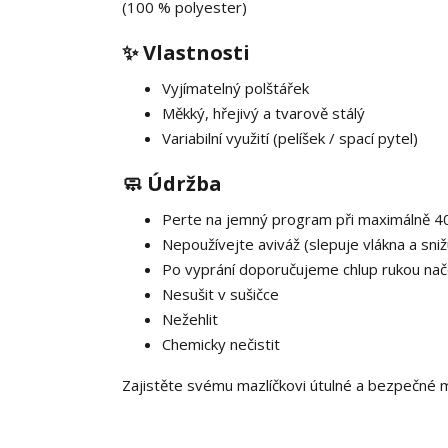
(100 % polyester)
✨ Vlastnosti
Vyjímatelný polštářek
Měkký, hřejivý a tvarově stálý
Variabilní využití (pelíšek / spací pytel)
🧼 Údržba
Perte na jemný program při maximálně 4
Nepoužívejte aviváž (slepuje vlákna a sni
Po vyprání doporučujeme chlup rukou nač
Nesušit v sušičce
Nežehlit
Chemicky nečistit
Zajistěte svému mazlíčkovi útulné a bezpečné m