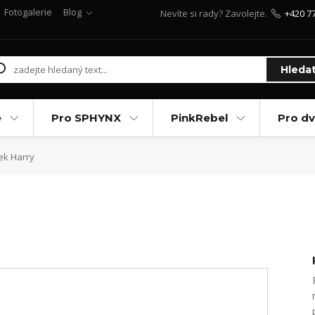
Fotogalerie
Blog
Nevíte si rady? Zavolejte.
+420 7
Hleda
e
Pro SPHYNX
PinkRebel
Pro d
ek Harry