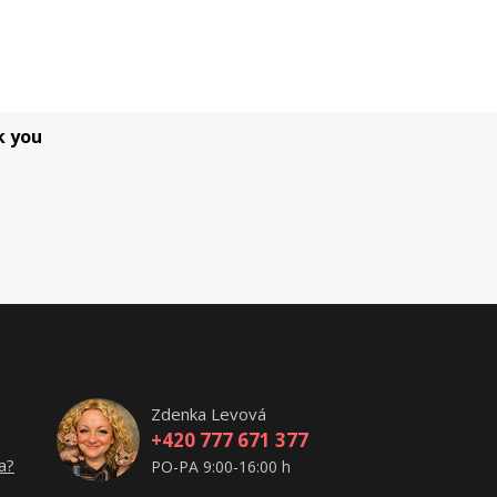
k you
Zdenka Levová
+420 777 671 377
a?
PO-PA 9:00-16:00 h