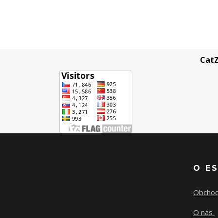
CatZ
O E
Obchod
O nás