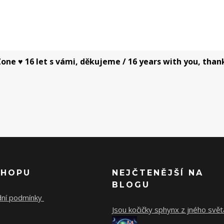
one ♥ 16 let s vámi, děkujeme / 16 years with you, than
SHOPU
NEJČTENĚJŠÍ NA
BLOGU
ní podmínky
Jsou kočičky sphynx z jného svět