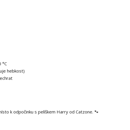
0 °C
žuje hebkost)
echrat
ísto k odpočinku s pelíškem Harry od Catzone. 🐾