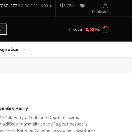
77 671 377
PO-PA 9:00-16:00 h
CZK
Přihlášení
0
ks
za
0,00 Kč
t
vojnožce
pelíšek Harry
Pelíšek Harry od Catzone Dopřejte svému
mazlíčkovi maximální pohodlí a pocit bezpečí s
pelíškem Harry od Catzone. Je vyroben z kvalitního