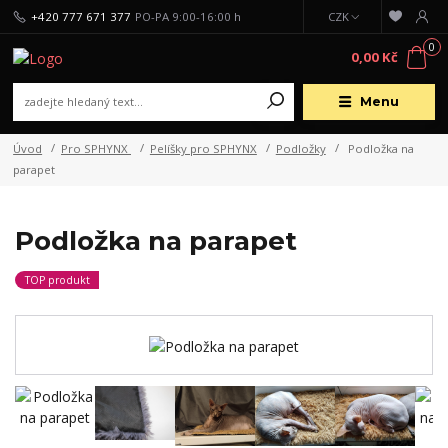
+420 777 671 377
PO-PA 9:00-16:00 h
CZK
0
0,00 Kč
Menu
Úvod
Pro SPHYNX
Pelíšky pro SPHYNX
Podložky
Podložka na
parapet
Podložka na parapet
TOP produkt