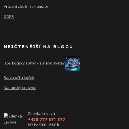
Vrácení zboží - reklamace
GDPR
NEJČTENĚJŠÍ NA BLOGU
Jsou kočičky sphynx z jného světa?
Barva očí u koček
Kanadský sphynx
Zdenka Levová
+420 777 671 377
PO-PA 9:00-16:00 h