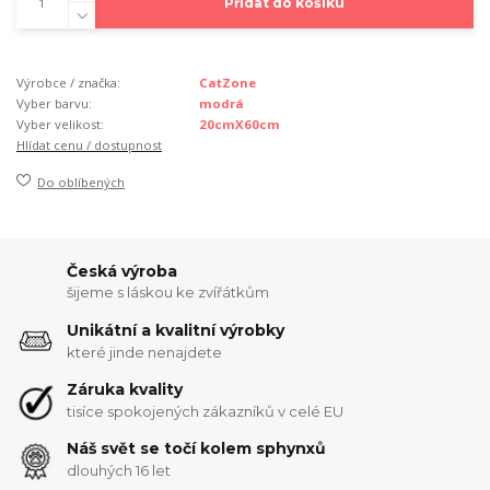
Přidat do košíku
Výrobce / značka:
CatZone
Vyber barvu:
modrá
Vyber velikost:
20cmX60cm
Hlídat cenu / dostupnost
Do oblíbených
Česká výroba
šijeme s láskou ke zvířátkům
Unikátní a kvalitní výrobky
které jinde nenajdete
Záruka kvality
tisíce spokojených zákazníků v celé EU
Náš svět se točí kolem sphynxů
dlouhých 16 let