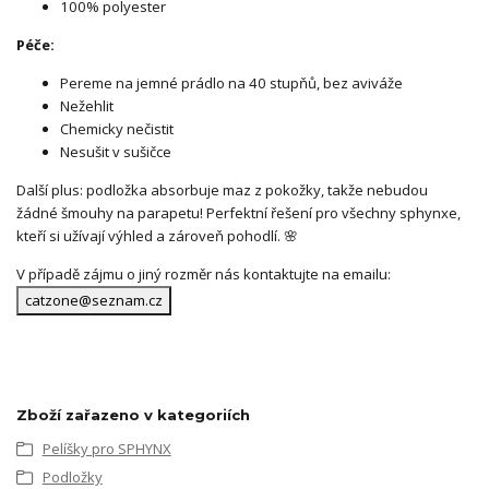
100% polyester
Péče:
Pereme na jemné prádlo na 40 stupňů, bez aviváže
Nežehlit
Chemicky nečistit
Nesušit v sušičce
Další plus: podložka absorbuje maz z pokožky, takže nebudou
žádné šmouhy na parapetu! Perfektní řešení pro všechny sphynxe,
kteří si užívají výhled a zároveň pohodlí. 🌸
V případě zájmu o jiný rozměr nás kontaktujte na emailu:
catzone@seznam.cz
Zboží zařazeno v kategoriích
Pelíšky pro SPHYNX
Podložky