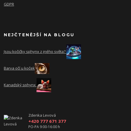
GDPR
NEJČTENĚJŠÍ NA BLOGU
Jsou kočičky sphynx z jného světa?
Barva očí u koček
Kanadský sphynx
Zdenka Levová
+420 777 671 377
PO-PA 9:00-16:00 h