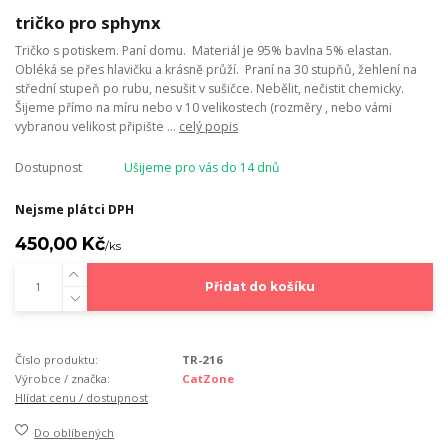
tričko pro sphynx
Tričko s potiskem. Paní domu. Materiál je 95% bavlna 5% elastan.
Obléká se přes hlavičku a krásně průží. Praní na 30 stupňů, žehlení na
střední stupeň po rubu, nesušit v sušičce. Nebělit, nečistit chemicky.
Šijeme přímo na míru nebo v 10 velikostech (rozměry , nebo vámi
vybranou velikost připište ...
celý popis
Dostupnost
Ušijeme pro vás do 14 dnů
Nejsme plátci DPH
450,00 Kč
/
ks
Přidat do košíku
Číslo produktu:
TR-216
Výrobce / značka:
CatZone
Hlídat cenu / dostupnost
Do oblíbených