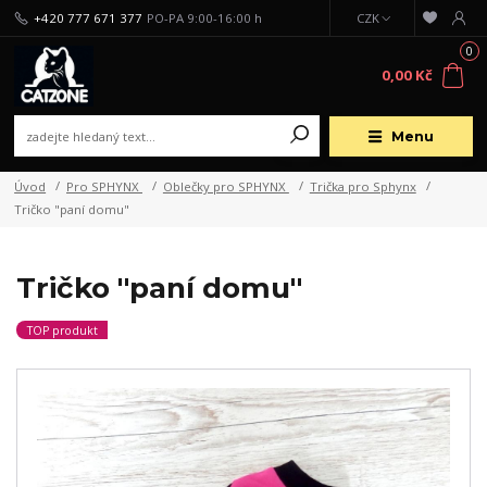
+420 777 671 377
PO-PA 9:00-16:00 h
CZK
0
0,00 Kč
Menu
Úvod
Pro SPHYNX
Oblečky pro SPHYNX
Trička pro Sphynx
Tričko "paní domu"
Tričko "paní domu"
TOP produkt