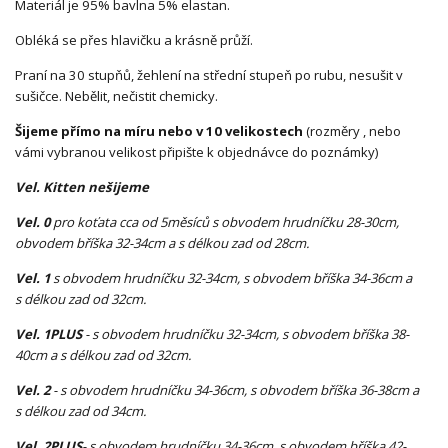
Materiál je 95% bavlna 5% elastan.
Obléká se přes hlavičku a krásně průží.
Praní na 30 stupňů, žehlení na střední stupeň po rubu, nesušit v
sušičce. Nebělit, nečistit chemicky.
Šijeme přímo na míru nebo v 10 velikostech
(rozměry , nebo
vámi vybranou velikost připište k objednávce do poznámky)
Vel. Kitten nešijeme
Vel. 0
pro koťata cca od 5měsíců s obvodem hrudníčku 28-30cm,
obvodem bříška 32-34cm a s délkou zad od 28cm.
Vel. 1
s obvodem hrudníčku 32-34cm, s obvodem bříška 34-36cm a
s délkou zad od 32cm.
Vel. 1PLUS
- s obvodem hrudníčku 32-34cm, s obvodem bříška 38-
40cm a s délkou zad od 32cm.
Vel. 2
- s obvodem hrudníčku 34-36cm, s obvodem bříška 36-38cm a
s délkou zad od 34cm.
Vel. 2PLUS
- s obvodem hrudníčku 34-36cm, s obvodem bříška 42-