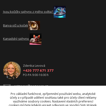
Jsou kočičky sphynx z jného světa?
Barva očí u koček
Kanadský sphynx
Zdenka Levová
+420 777 671 377
PO-PA 9:00-16:00 h
catzone@seznam.cz
Pro základní funkčnost, zpříjemnění používání webu, analytické
účely a v případě udělení souhlasu také pro účely cílení reklamy
využíváme soubory cookies. Nastavení vlastních preferencí
cookies můžete kdykoli upravit odkazem ve spodní části stránek.