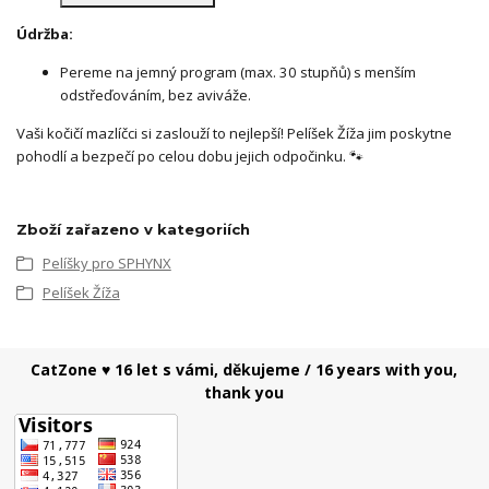
Údržba:
Pereme na jemný program (max. 30 stupňů) s menším
odstřeďováním, bez aviváže.
Vaši kočičí mazlíčci si zaslouží to nejlepší! Pelíšek Žíža jim poskytne
pohodlí a bezpečí po celou dobu jejich odpočinku. 🐾
Zboží zařazeno v kategoriích
Pelíšky pro SPHYNX
Pelíšek Žíža
CatZone ♥ 16 let s vámi, děkujeme / 16 years with you,
thank you