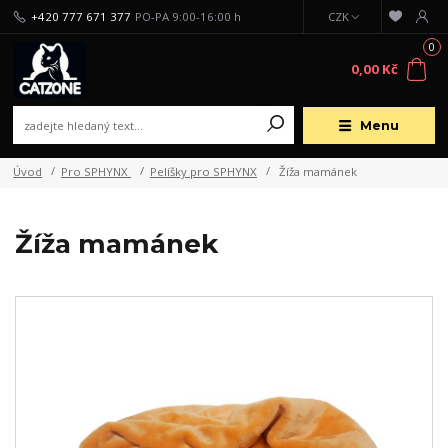
+420 777 671 377
PO-PA 9:00-16:00 h
CZK
0
0,00 Kč
Menu
Úvod
Pro SPHYNX
Pelíšky pro SPHYNX
Žíža mamánek
Žíža mamánek