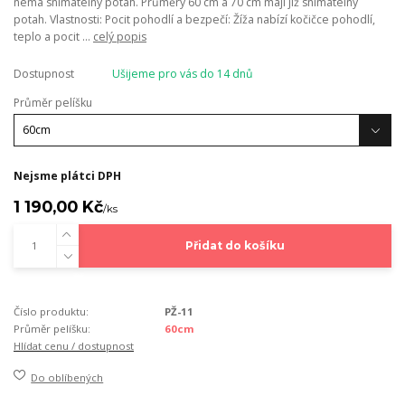
nemá snímatelný potah. Průměry 60 cm a 70 cm mají již snímatelný
potah. Vlastnosti: Pocit pohodlí a bezpečí: Žíža nabízí kočičce pohodlí,
teplo a pocit ...
celý popis
Dostupnost
Ušijeme pro vás do 14 dnů
Průměr pelíšku
Nejsme plátci DPH
1 190,00 Kč
/
ks
Přidat do košíku
Číslo produktu:
PŽ-11
Průměr pelíšku:
60cm
Hlídat cenu / dostupnost
Do oblíbených