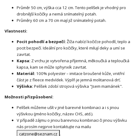
Průměr 50 cm, výška cca 12 cm. Tento pelíšek je vhodný pro
drobnější kočičky a nemá snímatelný potah.
Průměry 60 cm a 70 cm mají již snímatelný potah.
Vlastnosti:
Pocit pohodlí a bezpečí:
Žíža nabízí kočičce pohodlí, teplo a
pocit bezpečí. Ideální pro kočičky, které milují deky a umí se
zavrtat.
Kapsa:
Z vrchu je vytvořena příjemná, měkoučká a teploučká
kapsa, kam se může sphynxík zavrtat.
Materiál:
100% polyester – imitace broušené kůže, vnitřní
část je z fleece medvídek. Výplň je jemná molitanová drť.
Výšivka:
Pelíšek zdobí strojová výšivka "Jsem mamánek".
Možnosti přizpůsobení:
Pelíšek můžeme ušít v jiné barevné kombinaci a i s jinou
výšivkou (jméno kočičky, název CHS, atd.).
V případě zájmu o jinou barevnou kombinaci či jinou výšivku
nás prosím nejprve kontaktujte na mailu
catzone@seznam.cz
.