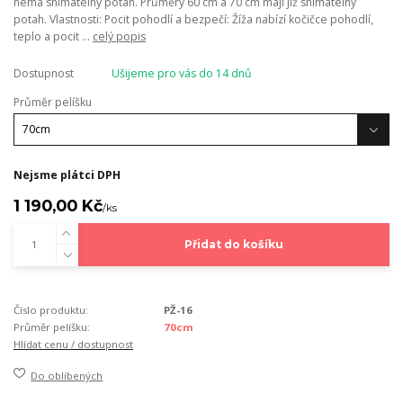
nemá snímatelný potah. Průměry 60 cm a 70 cm mají již snímatelný
potah. Vlastnosti: Pocit pohodlí a bezpečí: Žíža nabízí kočičce pohodlí,
teplo a pocit ...
celý popis
Dostupnost
Ušijeme pro vás do 14 dnů
Průměr pelíšku
Nejsme plátci DPH
1 190,00 Kč
/
ks
Přidat do košíku
Číslo produktu:
PŽ-16
Průměr pelíšku:
70cm
Hlídat cenu / dostupnost
Do oblíbených