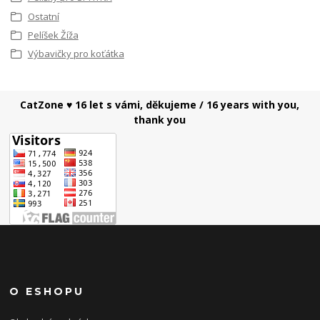
Ostatní
Pelíšek Žíža
Výbavičky pro koťátka
CatZone ♥ 16 let s vámi, děkujeme / 16 years with you,
thank you
O ESHOPU