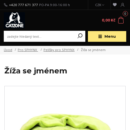
+420 777 671 377
PO-PA 9:00-16:00 h
CZK
0
0,00 Kč
Menu
Úvod
Pro SPHYNX
Pelíšky pro SPHYNX
Žíža se jménem
Žíža se jménem