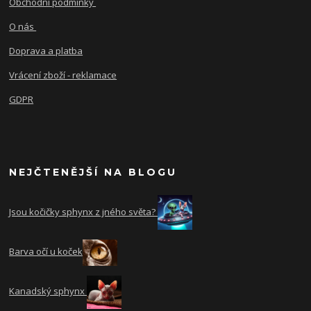
Obchodní podmínky
O nás
Doprava a platba
Vrácení zboží - reklamace
GDPR
NEJČTENĚJŠÍ NA BLOGU
Jsou kočičky sphynx z jného světa?
Barva očí u koček
Kanadský sphynx