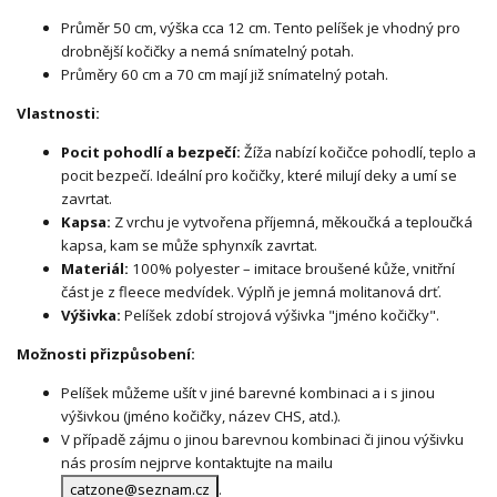
Průměr 50 cm, výška cca 12 cm. Tento pelíšek je vhodný pro
drobnější kočičky a nemá snímatelný potah.
Průměry 60 cm a 70 cm mají již snímatelný potah.
Vlastnosti:
Pocit pohodlí a bezpečí:
Žíža nabízí kočičce pohodlí, teplo a
pocit bezpečí. Ideální pro kočičky, které milují deky a umí se
zavrtat.
Kapsa:
Z vrchu je vytvořena příjemná, měkoučká a teploučká
kapsa, kam se může sphynxík zavrtat.
Materiál:
100% polyester – imitace broušené kůže, vnitřní
část je z fleece medvídek. Výplň je jemná molitanová drť.
Výšivka:
Pelíšek zdobí strojová výšivka "jméno kočičky".
Možnosti přizpůsobení:
Pelíšek můžeme ušít v jiné barevné kombinaci a i s jinou
výšivkou (jméno kočičky, název CHS, atd.).
V případě zájmu o jinou barevnou kombinaci či jinou výšivku
nás prosím nejprve kontaktujte na mailu
catzone@seznam.cz
.