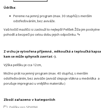
Údržba:
Pereme na jemný program (max. 30 stupňů) s menším
odstřeďováním, bez aviváže.
Vaši kočičí mazlíčci si zaslouží to nejlepší! Pelíšek Žíža jim poskytne
pohodlí a bezpečí po celou dobu jejich odpočinku. 🐾
Z vrchu je vytvořena příjemná , měkoučká a teploučká kapsa
kam se může sphynxík zavrtat:-).
Výška pelíšku je cca 12cm,
Možno prát na jemný program (max. 40 stupňu), s menším
odstřeďováním, bez aviváže (aviváž slepuje vlákna u medvídka a
porušuje impregnaci u vnějšího materiálu )
Zboží zařazeno v kategoriích
Pelíšky pro SPHYNX