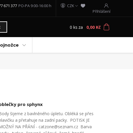
77 671 377
PO-PA 9:00-16:00 h
CZK
Přihlášení
0
ks
za
0,00 Kč
t
vojnožce
oblečky pro sphynx
Body šijeme z bavlněného úpletu. Obléká se přes
hlavičku a přetahuje na zadní packy. POTISK JE
MOŽNÝ NA PŘÁNÍ - catzone@seznam.cz Barva