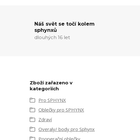
Náš svět se točí kolem
sphynxů
dlouhých 16 let
Zboží zařazeno v
kategoriích
Pro SPHYNX
Oblečky pro SPHYNX
Zdraví
Overaly/ body pro Sphynx
Pooperační oblečky