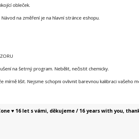
kojící obleček.
Návod na změření je na hlavní stránce eshopu.
OZORU
ušení na šetrný program. Nebělit, nečistit chemicky.
mírně lišit. Nejsme schopni ovlivnit barevnou kalibraci vašeho m
one ♥ 16 let s vámi, děkujeme / 16 years with you, than