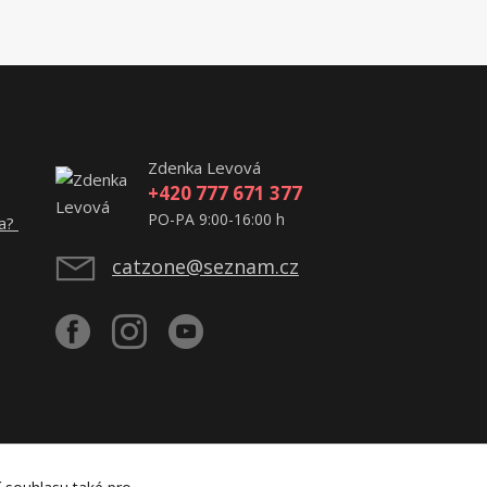
Zdenka Levová
+420 777 671 377
PO-PA 9:00-16:00 h
ta?
catzone@seznam.cz