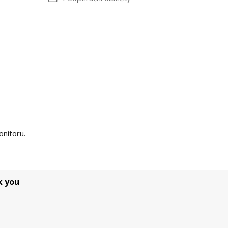
onitoru.
k you