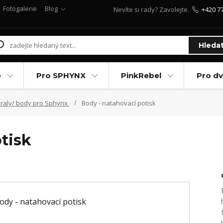
Fotogalerie
Blog
Nevíte si rady? Zavolejte.
+420 7
Hleda
e
Pro SPHYNX
PinkRebel
Pro d
raly/ body pro Sphynx
Body - natahovací potisk
tisk