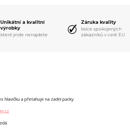
Unikátní a kvalitní
Záruka kvality
výrobky
tisíce spokojených
které jinde nenajdete
zákazníků v celé EU
s hlavičku a přetahuje na zadní packy.
m.cz
nedá