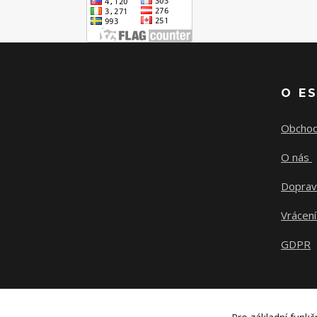
O E
Obchod
O nás
Doprav
Vrácení
GDPR