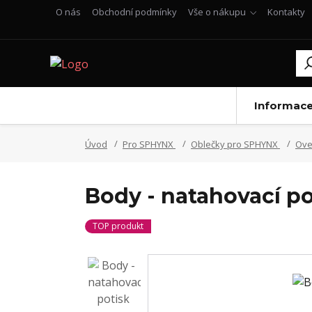
O nás
Obchodní podmínky
Vše o nákupu
Kontakty
Informac
Úvod
Pro SPHYNX
Oblečky pro SPHYNX
Ove
Body - natahovací po
TOP produkt