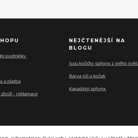
SHOPU
NEJČTENĚJŠÍ NA
BLOGU
ní podmínky
Jsou kočičky sphynx z jného svě
Barva očí u koček
a a platba
Kanadský sphynx
 zboží - reklamace