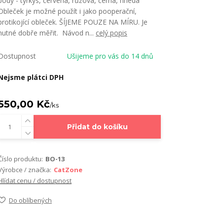
body - tyrkys, červená, růžová, černá, hnedá
Obleček je možné použít i jako pooperační,
protikojící obleček. ŠÍJEME POUZE NA MÍRU. Je
nutné dobře měřit. Návod n...
celý popis
Dostupnost
Ušijeme pro vás do 14 dnů
Nejsme plátci DPH
550,00 Kč
/
ks
Přidat do košíku
Číslo produktu:
BO-13
Výrobce / značka:
CatZone
Hlídat cenu / dostupnost
Do oblíbených