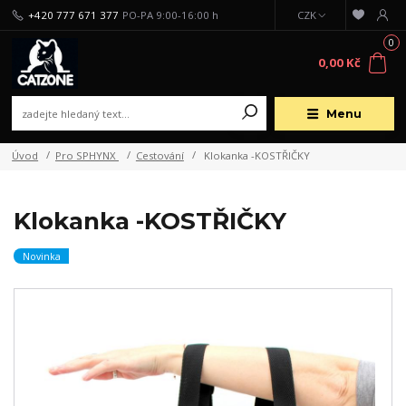
+420 777 671 377
PO-PA 9:00-16:00 h
CZK
0
0,00 Kč
Menu
Úvod
Pro SPHYNX
Cestování
Klokanka -KOSTŘIČKY
Klokanka -KOSTŘIČKY
Novinka