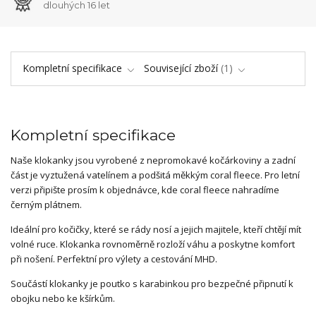
dlouhých 16 let
Kompletní specifikace
Související zboží
1
Kompletní specifikace
Naše klokanky jsou vyrobené z nepromokavé kočárkoviny a zadní
část je vyztužená vatelínem a podšitá měkkým coral fleece. Pro letní
verzi připište prosím k objednávce, kde coral fleece nahradíme
černým plátnem.
Ideální pro kočičky, které se rády nosí a jejich majitele, kteří chtějí mít
volné ruce. Klokanka rovnoměrně rozloží váhu a poskytne komfort
při nošení. Perfektní pro výlety a cestování MHD.
Součástí klokanky je poutko s karabinkou pro bezpečné připnutí k
obojku nebo ke kšírkům.