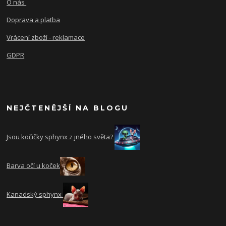
O nás
Doprava a platba
Vrácení zboží - reklamace
GDPR
NEJČTENĚJŠÍ NA BLOGU
Jsou kočičky sphynx z jného světa?
Barva očí u koček
Kanadský sphynx