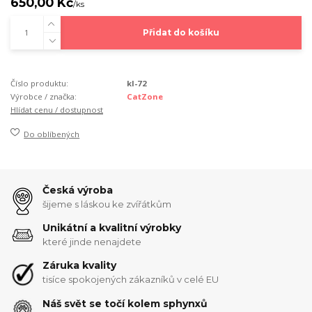
650,00 Kč
/
ks
Přidat do košíku
Číslo produktu:
kl-72
Výrobce / značka:
CatZone
Hlídat cenu / dostupnost
Do oblíbených
Česká výroba
šijeme s láskou ke zvířátkům
Unikátní a kvalitní výrobky
které jinde nenajdete
Záruka kvality
tisíce spokojených zákazníků v celé EU
Náš svět se točí kolem sphynxů