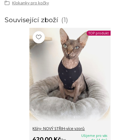
Klokanky pro kočky
Související zboží
1
TOP produkt
Kšíry- NOVÝ STŘIH-více vzorů
Ušijeme pro vás
420,00 Kč
/
ks
do 14 dnů