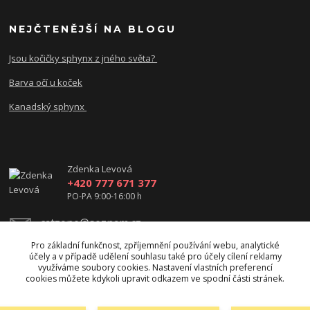
NEJČTENĚJŠÍ NA BLOGU
Jsou kočičky sphynx z jného světa?
Barva očí u koček
Kanadský sphynx
Zdenka Levová
+420 777 671 377
PO-PA 9:00-16:00 h
catzone@seznam.cz
Pro základní funkčnost, zpříjemnění používání webu, analytické
účely a v případě udělení souhlasu také pro účely cílení reklamy
využíváme soubory cookies. Nastavení vlastních preferencí
cookies můžete kdykoli upravit odkazem ve spodní části stránek.