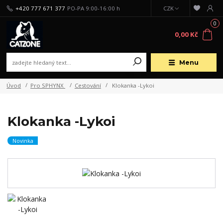
+420 777 671 377
PO-PA 9:00-16:00 h
CZK
0
0,00 Kč
Menu
Úvod
Pro SPHYNX
Cestování
Klokanka -Lykoi
Klokanka -Lykoi
Novinka