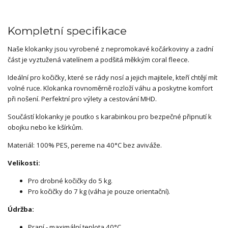
Kompletní specifikace
Naše klokanky jsou vyrobené z nepromokavé kočárkoviny a zadní
část je vyztužená vatelínem a podšitá měkkým coral fleece.
Ideální pro kočičky, které se rády nosí a jejich majitele, kteří chtějí mít
volné ruce. Klokanka rovnoměrně rozloží váhu a poskytne komfort
při nošení. Perfektní pro výlety a cestování MHD.
Součástí klokanky je poutko s karabinkou pro bezpečné připnutí k
obojku nebo ke kšírkům.
Materiál: 100% PES, pereme na 40°C bez aviváže.
Velikosti:
Pro drobné kočičky do 5 kg.
Pro kočičky do 7 kg (váha je pouze orientační).
Údržba:
Praní - maximální teplota 40°C.