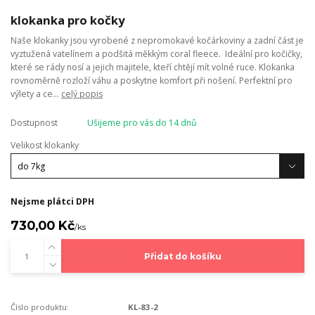
klokanka pro kočky
Naše klokanky jsou vyrobené z nepromokavé kočárkoviny a zadní část je
vyztužená vatelínem a podšitá měkkým coral fleece. Ideální pro kočičky,
které se rády nosí a jejich majitele, kteří chtějí mít volné ruce. Klokanka
rovnoměrně rozloží váhu a poskytne komfort při nošení. Perfektní pro
výlety a ce...
celý popis
Dostupnost
Ušijeme pro vás do 14 dnů
Velikost klokanky
Nejsme plátci DPH
730,00 Kč
/
ks
Přidat do košíku
Číslo produktu:
KL-83-2