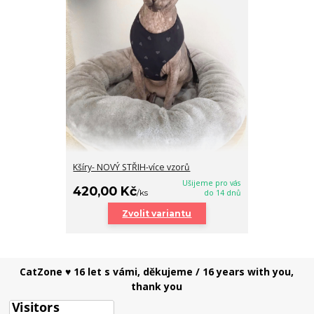
Kšíry- NOVÝ STŘIH-více vzorů
Ušijeme pro vás
420,00 Kč
/
ks
do 14 dnů
Zvolit variantu
CatZone ♥ 16 let s vámi, děkujeme / 16 years with you,
thank you