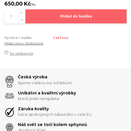
650,00 Kč
/
ks
Přidat do košíku
Výrobce / značka:
CatZone
Hlídat cenu / dostupnost
Do oblíbených
Česká výroba
šijeme s láskou ke zvířátkům
Unikátní a kvalitní výrobky
které jinde nenajdete
Záruka kvality
tisíce spokojených zákazníků v celé EU
Náš svět se točí kolem sphynxů
dlouhých 16 let