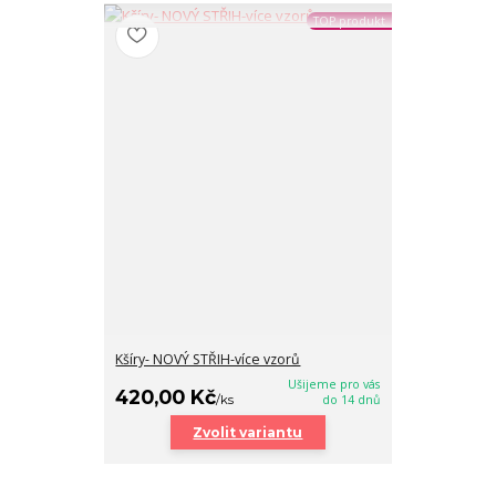
TOP produkt
Kšíry- NOVÝ STŘIH-více vzorů
Ušijeme pro vás
420,00 Kč
/
ks
do 14 dnů
Zvolit variantu