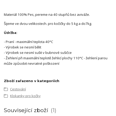
Materiál 100% Pes, pereme na 40 stupňů bez aviváže.
Šijeme ve dvou velikostech. pro kočičky do 5 kg a do7kg.
Údržba:
- Praní - maximální teplota 40°C
- Výrobek se nesmí bělit
- Výrobek se nesmí sušit v bubnové sušičce
- Žehlení při maximální teplotě žehlicí plochy 110°C - žehlení parou
může způsobit nevratné poškození
Zboží zařazeno v kategoriích
Cestování
Klokanky pro kočky
Související zboží
1