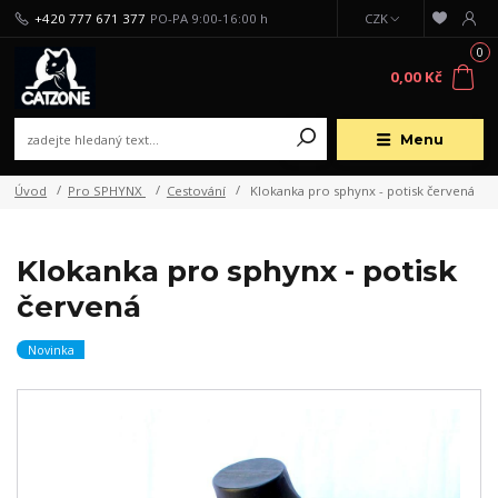
+420 777 671 377
PO-PA 9:00-16:00 h
CZK
0
0,00 Kč
Menu
Úvod
Pro SPHYNX
Cestování
Klokanka pro sphynx - potisk červená
Klokanka pro sphynx - potisk
červená
Novinka