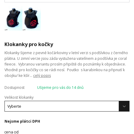
Klokanky pro kočky
Klokanky šijeme z pevné kočárkoviny v letní verzi s podšívkou z černého
plátna. U zimní verze jsou záda vystužena vatelínem a podšívka je coral
fleece. Vybranou variantu prosím připiště do poznámky k objednávce.
Vhodné pro kočičky co se rádi nosí. Poutko s karabinkou na připnutí k
obojku/ ke kšír...
celý popis
Dostupnost
Ušijeme pro vás do 14 dnů
Velikost klokanky
Nejsme plátci DPH
cena od