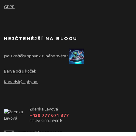
GDPR
NEJČTENĚJŠÍ NA BLOGU
Jsou kočičky sphynx z jného světa?
Barva očí u koček
Kanadský sphynx
Zdenka Levová
+420 777 671 377
PO-PA 9:00-16:00 h
catzone@seznam.cz