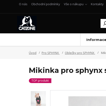
O nás
Obchodní podmínky
Vše o nákupu
Kontakty
Informac
Úvod
Pro SPHYNX
Oblečky pro SPHYNX
Mik
Mikinka pro sphynx
TOP produkt