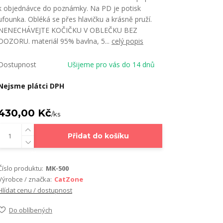
k objednávce do poznámky. Na PD je potisk
ufounka. Obléká se přes hlavičku a krásně pruží.
NENECHÁVEJTE KOČIČKU V OBLEČKU BEZ
DOZORU. materiál 95% bavlna, 5...
celý popis
Dostupnost
Ušijeme pro vás do 14 dnů
Nejsme plátci DPH
430,00 Kč
/
ks
Přidat do košíku
Číslo produktu:
MK-500
Výrobce / značka:
CatZone
Hlídat cenu / dostupnost
Do oblíbených