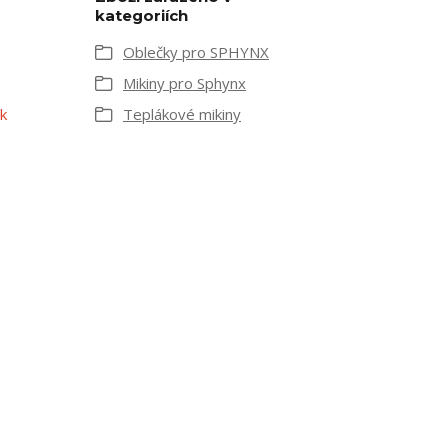
kategoriích
Oblečky pro SPHYNX
Mikiny pro Sphynx
k
Teplákové mikiny