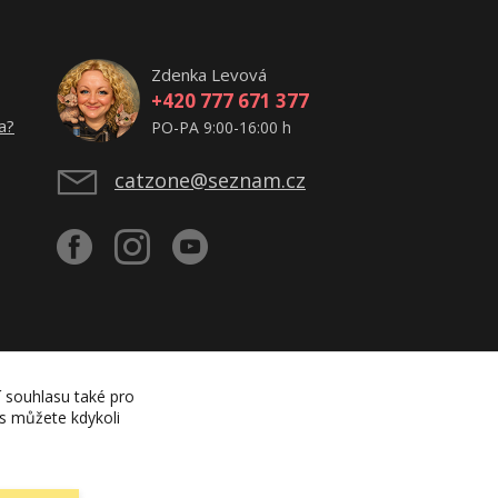
Zdenka Levová
+420 777 671 377
a?
PO-PA 9:00-16:00 h
catzone@seznam.cz
í souhlasu také pro
es můžete kdykoli