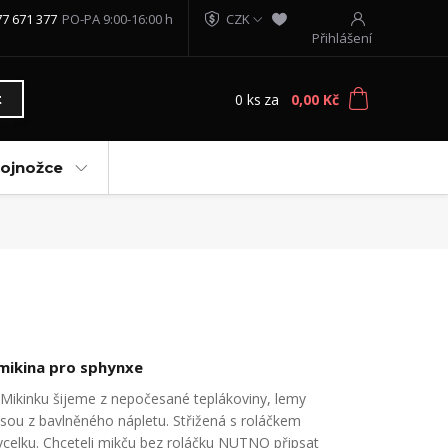
77 671 377
PO-PA 9:00-16:00 h
CZK
Přihlášení
0
ks
za
0,00 Kč
t
vojnožce
mikina pro sphynxe
Mikinku šijeme z nepočesané teplákoviny, lemy
jsou z bavlněného nápletu. Střižená s roláčkem
vcelku. Chceteli mikču bez roláčku NUTNO připsat