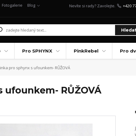
Fotogalerie
Blog
Nevíte si rady? Zavolejte.
+420 7
Hleda
e
Pro SPHYNX
PinkRebel
Pro d
inka pro sphynx s ufounkem- RŮŽOVÁ
 s ufounkem- RŮŽOVÁ