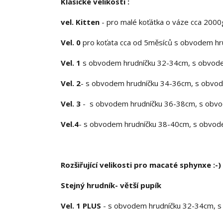
Klasické velikosti :
vel. Kitten
- pro malé koťátka o váze cca 2000
Vel. 0
pro koťata cca od 5měsíců s obvodem hr
Vel. 1
s obvodem hrudníčku 32-34cm, s obvode
Vel. 2
- s obvodem hrudníčku 34-36cm, s obvod
Vel. 3
- s obvodem hrudníčku 36-38cm, s obvod
Vel.4
- s obvodem hrudníčku 38-40cm, s obvode
Rozšiřující velikosti pro macaté sphynxe :-)
Stejný hrudník- větší pupík
Vel. 1 PLUS
- s obvodem hrudníčku 32-34cm, s