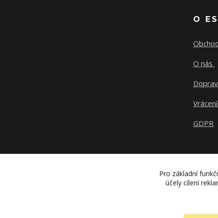
O E
Obchod
O nás
Doprav
Vrácení
GDPR
Pro základní funkč
účely cílení rek