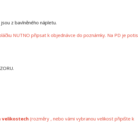
 jsou z bavlněného nápletu.
z roláčku NUTNO připsat k objednávce do poznámky. Na PD je potis
OZORU.
 velikostech
(rozměry , nebo vámi vybranou velikost připište k