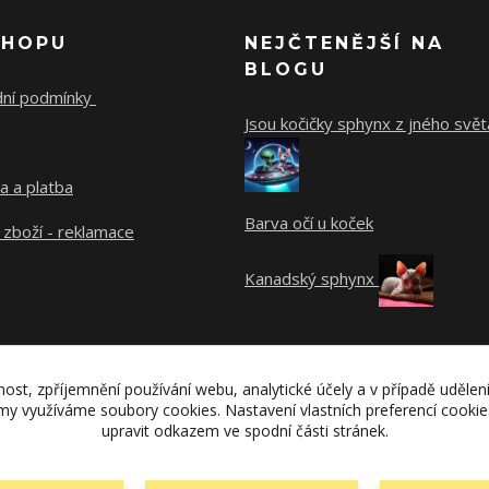
SHOPU
NEJČTENĚJŠÍ NA
BLOGU
ní podmínky
Jsou kočičky sphynx z jného svět
a a platba
Barva očí u koček
 zboží - reklamace
Kanadský sphynx
nost, zpříjemnění používání webu, analytické účely a v případě udělen
lamy využíváme soubory cookies. Nastavení vlastních preferencí cooki
upravit odkazem ve spodní části stránek.
Copyright 2010- 2026 catzone.cz. Všechna práva vyhrazena.