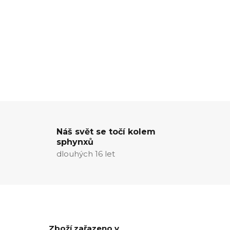
Náš svět se točí kolem
sphynxů
dlouhých 16 let
Zboží zařazeno v