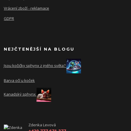
Vrácení zboží - reklamace
GDPR
NEJČTENĚJŠÍ NA BLOGU
Jsou kočičky sphynx z jného světa?
Barva očí u koček
Kanadský sphynx
Zdenka Levová
+420 777 671 377