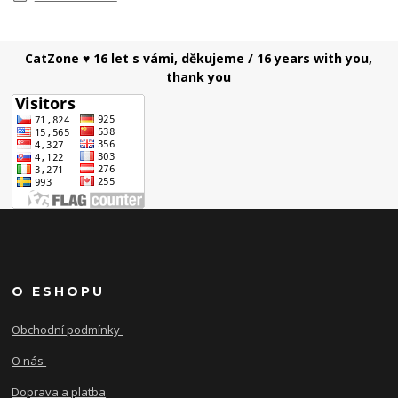
CatZone ♥ 16 let s vámi, děkujeme / 16 years with you,
thank you
O ESHOPU
Obchodní podmínky
O nás
Doprava a platba