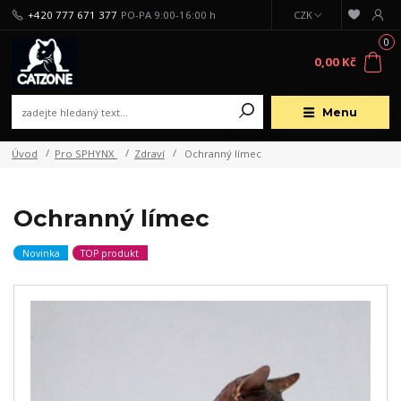
+420 777 671 377
PO-PA 9:00-16:00 h
CZK
0
0,00 Kč
Menu
Úvod
Pro SPHYNX
Zdraví
Ochranný límec
Ochranný límec
Novinka
TOP produkt