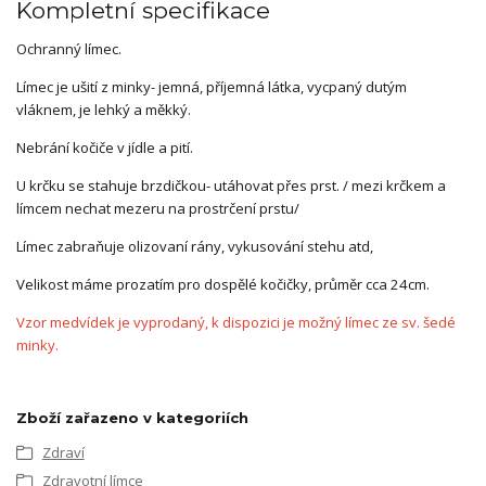
Kompletní specifikace
Ochranný límec.
Límec je ušití z minky- jemná, příjemná látka, vycpaný dutým
vláknem, je lehký a měkký.
Nebrání kočiče v jídle a pití.
U krčku se stahuje brzdičkou- utáhovat přes prst. / mezi krčkem a
límcem nechat mezeru na prostrčení prstu/
Límec zabraňuje olizovaní rány, vykusování stehu atd,
Velikost máme prozatím pro dospělé kočičky, průměr cca 24cm.
Vzor medvídek je vyprodaný, k dispozici je možný límec ze sv. šedé
minky.
Zboží zařazeno v kategoriích
Zdraví
Zdravotní límce