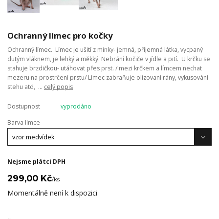
Ochranný límec pro kočky
Ochranný límec. Límec je ušití z minky- jemná, příjemná látka, vycpaný
dutým vláknem, je lehký a měkký. Nebrání kočiče v jídle a pití. U krčku se
stahuje brzdičkou- utáhovat přes prst. / mezi krčkem a límcem nechat
mezeru na prostrčení prstu/ Límec zabraňuje olizovaní rány, vykusování
stehu atd, ...
celý popis
Dostupnost
vyprodáno
Barva límce
Nejsme plátci DPH
299,00 Kč
/
ks
Momentálně není k dispozici