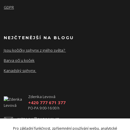
GDPR
NEJČTENĚJŠÍ NA BLOGU
Jsou kočičky sphynx z jného světa?
Barva očí u koček
Kanadský sphynx
Zdenka Levová
+420 777 671 377
PO-PA 9:00-16:00 h
catzone@seznam.cz
Pro základní funkčnost, zpříjemnění používání webu, analytické