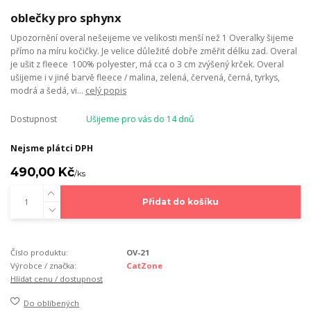
oblečky pro sphynx
Upozornění overal nešeijeme ve velikosti menší než 1 Overalky šijeme
přímo na míru kočičky. Je velice důležité dobře změřit délku zad. Overal
je ušit z fleece 100% polyester, má cca o 3 cm zvýšený krček. Overal
ušijeme i v jiné barvě fleece / malina, zelená, červená, černá, tyrkys,
modrá a šedá, vi...
celý popis
Dostupnost
Ušijeme pro vás do 14 dnů
Nejsme plátci DPH
490,00 Kč
/
ks
Přidat do košíku
Číslo produktu:
OV-21
Výrobce / značka:
CatZone
Hlídat cenu / dostupnost
Do oblíbených