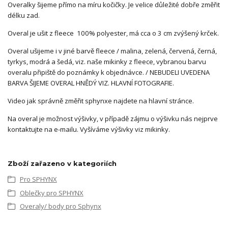
Overalky šijeme přímo na míru kočičky. Je velice důležité dobře změřit
délku zad.
Overal je ušit z fleece 100% polyester, má cca o 3 cm zvýšený krček.
Overal ušijeme i v jiné barvě fleece / malina, zelená, červená, černá,
tyrkys, modrá a šedá, viz. naše mikinky z fleece, vybranou barvu
overalu připiště do poznámky k objednávce. / NEBUDELI UVEDENA
BARVA ŠIJEME OVERAL HNĚDÝ VIZ. HLAVNÍ FOTOGRAFIE.
Video jak správně změřit sphynxe najdete na hlavní stránce.
Na overal je možnost výšivky, v případě zájmu o výšivku nás nejprve
kontaktujte na e-mailu. Vyšíváme výšivky viz mikinky.
Zboží zařazeno v kategoriích
Pro SPHYNX
Oblečky pro SPHYNX
Overaly/ body pro Sphynx