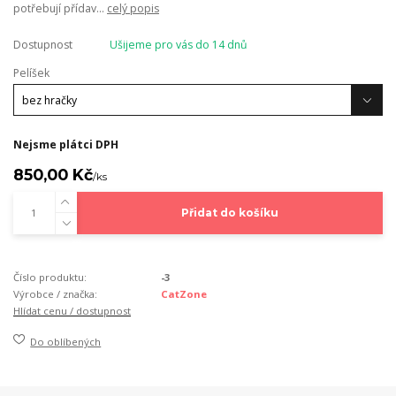
potřebují přídav...
celý popis
Dostupnost
Ušijeme pro vás do 14 dnů
Pelíšek
Nejsme plátci DPH
850,00 Kč
/
ks
Přidat do košíku
Číslo produktu:
-3
Výrobce / značka:
CatZone
Hlídat cenu / dostupnost
Do oblíbených