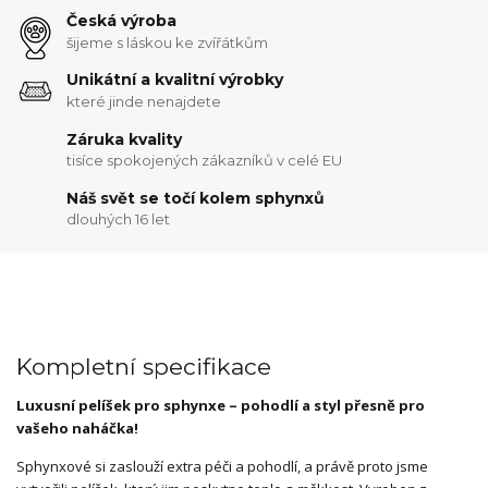
Česká výroba
šijeme s láskou ke zvířátkům
Unikátní a kvalitní výrobky
které jinde nenajdete
Záruka kvality
tisíce spokojených zákazníků v celé EU
Náš svět se točí kolem sphynxů
dlouhých 16 let
Kompletní specifikace
Luxusní pelíšek pro sphynxe – pohodlí a styl přesně pro
vašeho naháčka!
Sphynxové si zaslouží extra péči a pohodlí, a právě proto jsme