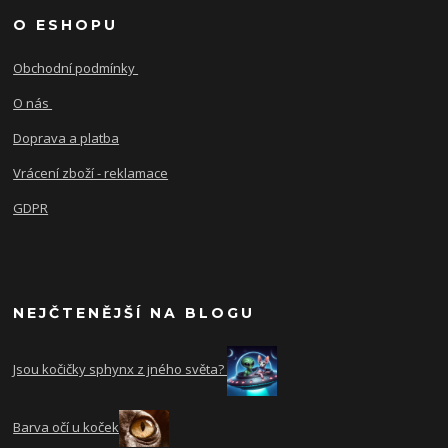
O ESHOPU
Obchodní podmínky
O nás
Doprava a platba
Vrácení zboží - reklamace
GDPR
NEJČTENĚJŠÍ NA BLOGU
Jsou kočičky sphynx z jného světa?
Barva očí u koček