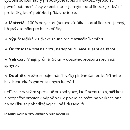
vytvořili pelíšek, který jim poskytne teplo a měkkost. Vyroben z
pevné potahové látky v kombinaci s jemným coral fleece, je ideální
pro kočky, které potřebují přídavné teplo.
🔹
Materiál:
100% polyester (potahová látka + coral fleece) – jemný,
hřejivý a ideální pro holé kočičky
🔹
Výplň:
Měkké kuličkové rouno pro maximální komfort
🔹
Údržba:
Lze prát na 40°C, nedoporučujeme sušení v sušičce
🔹
Velikost:
Vnější průměr 50 cm – dostatek prostoru i pro větší
sphynxe
🔹
Doplněk:
Možnost objednání hračky plněné šantou kočičí nebo
kozlíkem lékařským ve stejných barvách
Pelíšek je navržen speciálně pro sphynxe, kteří ocení teplo, měkkost
a bezpečný prostor k odpočinku. A pokud se ptáte na velikost, ano –
do pelíšku se pohodlně vejde i náš 7kg Mio! 🐾
Ideální volba pro vašeho naháčka! 💛