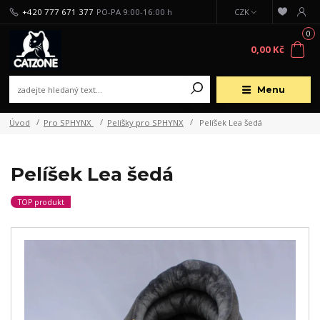
+420 777 671 377
PO-PA 9:00-16:00 h
CZK
0
0,00 Kč
Menu
Úvod
Pro SPHYNX
Pelíšky pro SPHYNX
Pelíšek Lea šedá
Pelíšek Lea šedá
TOP produkt