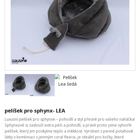
pelíšek pro sphynx- LEA
Luxusní pelíšek pro sphynxe – pohodlí a styl přesně pro vašeho naháčka!
Sphynxové si zaslouží extra péči a pohodlí, a právě proto jsme vytvořili
pelíšek, který jim poskytne teplo a měkkost. Vyroben z pevné potahové
látky v kombinaci s jemným coral fleece, je ideální pro kočky, které