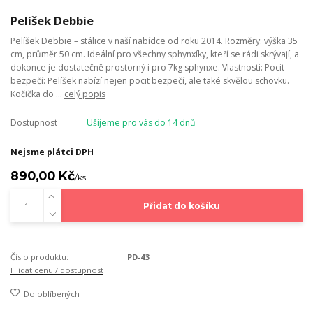
Pelíšek Debbie
Pelíšek Debbie – stálice v naší nabídce od roku 2014. Rozměry: výška 35
cm, průměr 50 cm. Ideální pro všechny sphynxíky, kteří se rádi skrývají, a
dokonce je dostatečně prostorný i pro 7kg sphynxe. Vlastnosti: Pocit
bezpečí: Pelíšek nabízí nejen pocit bezpečí, ale také skvělou schovku.
Kočička do ...
celý popis
Dostupnost
Ušijeme pro vás do 14 dnů
Nejsme plátci DPH
890,00 Kč
/
ks
Přidat do košíku
Číslo produktu:
PD-43
Hlídat cenu / dostupnost
Do oblíbených