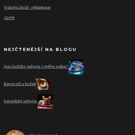
Vrácení zboží - reklamace
GDPR
NEJČTENĚJŠÍ NA BLOGU
Jsou kočičky sphynx z jného světa?
Barva očí u koček
Kanadský sphynx