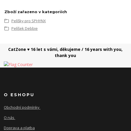
Zboží zařazeno v kategoriích
Pelíšky pro SPHYNX
Pelíšek Debbie
CatZone ♥ 16 let s vámi, děkujeme / 16 years with you,
thank you
O ESHOPU
Obchodní podmínky
O nás
Doprava a platba