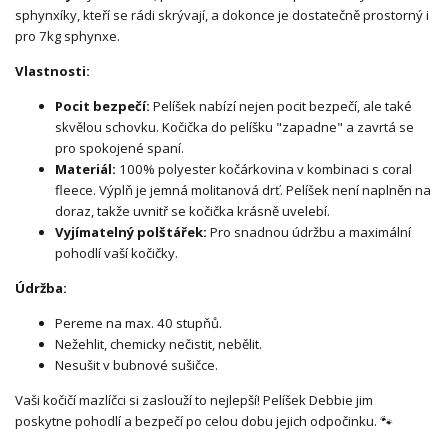
sphynxíky, kteří se rádi skrývají, a dokonce je dostatečně prostorný i
pro 7kg sphynxe.
Vlastnosti:
Pocit bezpečí:
Pelíšek nabízí nejen pocit bezpečí, ale také
skvělou schovku. Kočička do pelíšku "zapadne" a zavrtá se
pro spokojené spaní.
Materiál:
100% polyester kočárkovina v kombinaci s coral
fleece. Výplň je jemná molitanová drť. Pelíšek není naplněn na
doraz, takže uvnitř se kočička krásně uvelebí.
Vyjímatelný polštářek:
Pro snadnou údržbu a maximální
pohodlí vaší kočičky.
Údržba:
Pereme na max. 40 stupňů.
Nežehlit, chemicky nečistit, nebělit.
Nesušit v bubnové sušičce.
Vaši kočičí mazlíčci si zaslouží to nejlepší! Pelíšek Debbie jim
poskytne pohodlí a bezpečí po celou dobu jejich odpočinku. 🐾