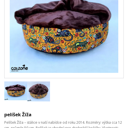
pelíšek Žíža
Pelíšek Žíža – stálice v naší nabídce od roku 2014. Rozměry: výška cca 12
cm, průměr 50 cm. Pelíšek je vhodný pro drobnější kočičky. Vlastnosti: