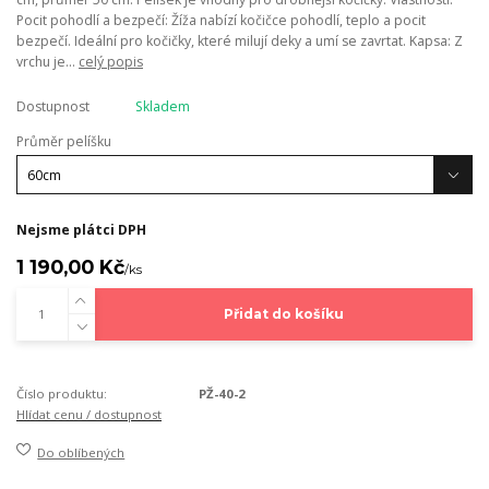
Pocit pohodlí a bezpečí: Žíža nabízí kočičce pohodlí, teplo a pocit
bezpečí. Ideální pro kočičky, které milují deky a umí se zavrtat. Kapsa: Z
vrchu je...
celý popis
Dostupnost
Skladem
Průměr pelíšku
Nejsme plátci DPH
1 190,00 Kč
/
ks
Přidat do košíku
Číslo produktu:
PŽ-40-2
Hlídat cenu / dostupnost
Do oblíbených