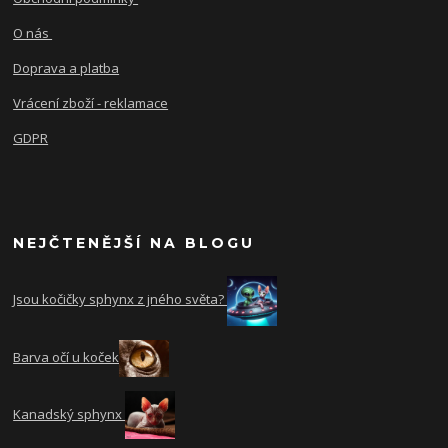
O nás
Doprava a platba
Vrácení zboží - reklamace
GDPR
NEJČTENĚJŠÍ NA BLOGU
Jsou kočičky sphynx z jného světa?
Barva očí u koček
Kanadský sphynx