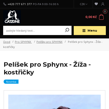
+420 777 671 377
PO-PA 9:00-16:00 h
CZK
0
0,00 Kč
Menu
Úvod
Pro SPHYNX
Pelíšky pro SPHYNX
Pelíšek pro Sphynx - Žíža -
kostřičky
Pelíšek pro Sphynx - Žíža -
kostřičky
Novinka