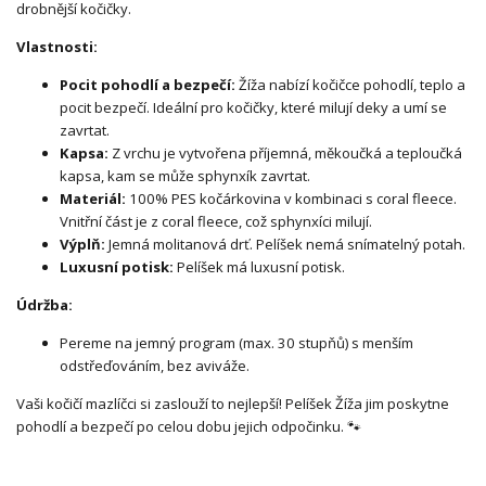
drobnější kočičky.
Vlastnosti:
Pocit pohodlí a bezpečí:
Žíža nabízí kočičce pohodlí, teplo a
pocit bezpečí. Ideální pro kočičky, které milují deky a umí se
zavrtat.
Kapsa:
Z vrchu je vytvořena příjemná, měkoučká a teploučká
kapsa, kam se může sphynxík zavrtat.
Materiál:
100% PES kočárkovina v kombinaci s coral fleece.
Vnitřní část je z coral fleece, což sphynxíci milují.
Výplň:
Jemná molitanová drť. Pelíšek nemá snímatelný potah.
Luxusní potisk:
Pelíšek má luxusní potisk.
Údržba:
Pereme na jemný program (max. 30 stupňů) s menším
odstřeďováním, bez aviváže.
Vaši kočičí mazlíčci si zaslouží to nejlepší! Pelíšek Žíža jim poskytne
pohodlí a bezpečí po celou dobu jejich odpočinku. 🐾