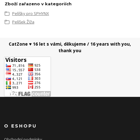
Zboží zařazeno v kategoriích
Pelíšky pro SPHYNX
Pelíšek Žíža
CatZone ♥ 16 let s vámi, děkujeme / 16 years with you,
thank you
O ESHOPU
Obchodní podmínky