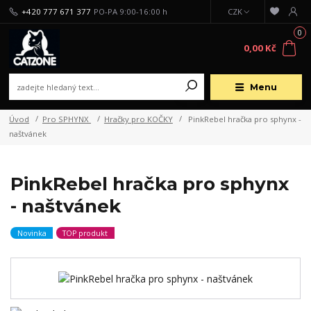
+420 777 671 377
PO-PA 9:00-16:00 h
CZK
0
0,00 Kč
Menu
Úvod
Pro SPHYNX
Hračky pro KOČKY
PinkRebel hračka pro sphynx -
naštvánek
PinkRebel hračka pro sphynx
- naštvánek
Novinka
TOP produkt