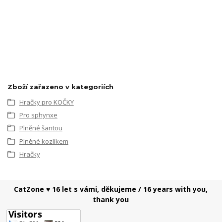
Zboží zařazeno v kategoriích
Hračky pro KOČKY
Pro sphynxe
Plněné šantou
Plněné kozlíkem
Hračky
CatZone ♥ 16 let s vámi, děkujeme / 16 years with you,
thank you