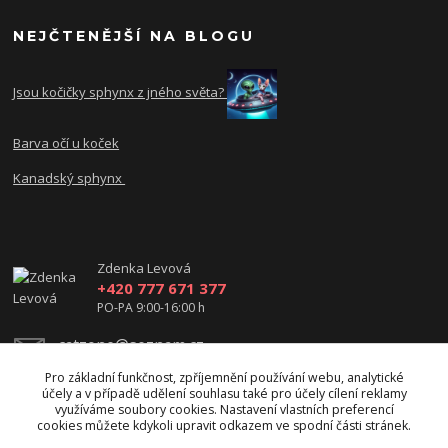
NEJČTENĚJŠÍ NA BLOGU
Jsou kočičky sphynx z jného světa?
Barva očí u koček
Kanadský sphynx
Zdenka Levová
+420 777 671 377
PO-PA 9:00-16:00 h
catzone@seznam.cz
Pro základní funkčnost, zpříjemnění používání webu, analytické
účely a v případě udělení souhlasu také pro účely cílení reklamy
využíváme soubory cookies. Nastavení vlastních preferencí
cookies můžete kdykoli upravit odkazem ve spodní části stránek.