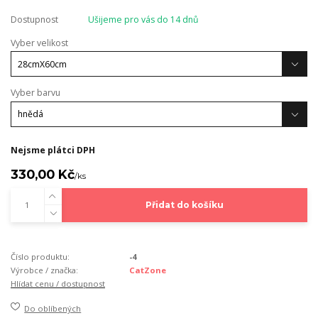
Dostupnost
Ušijeme pro vás do 14 dnů
Vyber velikost
Vyber barvu
Nejsme plátci DPH
330,00 Kč
/
ks
Přidat do košíku
Číslo produktu:
-4
Výrobce / značka:
CatZone
Hlídat cenu / dostupnost
Do oblíbených