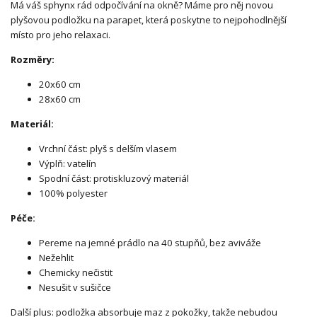
Má váš sphynx rád odpočívání na okně? Máme pro něj novou
plyšovou podložku na parapet, která poskytne to nejpohodlnější
místo pro jeho relaxaci.
Rozměry:
20x60 cm
28x60 cm
Materiál:
Vrchní část: plyš s delším vlasem
Výplň: vatelín
Spodní část: protiskluzový materiál
100% polyester
Péče:
Pereme na jemné prádlo na 40 stupňů, bez aviváže
Nežehlit
Chemicky nečistit
Nesušit v sušičce
Další plus: podložka absorbuje maz z pokožky, takže nebudou