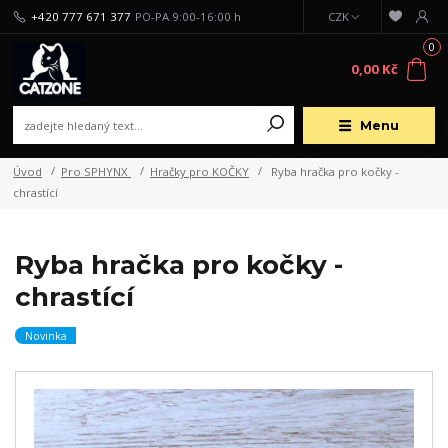
+420 777 671 377
PO-PA 9:00-16:00 h
CZK
0
0,00 Kč
Menu
Úvod
Pro SPHYNX
Hračky pro KOČKY
Ryba hračka pro kočky -
chrastící
Ryba hračka pro kočky -
chrastící
Novinka