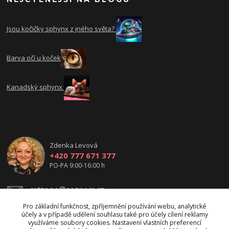
Jsou kočičky sphynx z jného světa?
Barva očí u koček
Kanadský sphynx
Zdenka Levová
+420 777 671 377
PO-PA 9:00-16:00 h
catzone@seznam.cz
Pro základní funkčnost, zpříjemnění používání webu, analytické
účely a v případě udělení souhlasu také pro účely cílení reklamy
využíváme soubory cookies. Nastavení vlastních preferencí