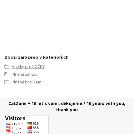
Zboží zařazeno v kategoriích
Hračky pro KOČKY
Plněné šantou
Plněné kozlíkem
CatZone ♥ 16 let s vámi, děkujeme / 16 years with you,
thank you