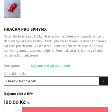
HRAČKA PRO SPHYNX
Originální hračky pro kočky. Hračku šijeme z fleece v různách barvách,
strojová výšivka rybí kostry. Hračku plníme kozlíkem, šantou nebo může
být čistě jen chrastící. Velikost cca 12cm X 6,5cm Nelze prát, v případě
poničení zamezte spolknutí výplně. Foto je ilustrační, šijeme z různých
barvičkách. ...
celý popis
Dostupnost
Ušijeme pro vás do 14 dnů
Chrastící hračka
Nejsme plátci DPH
190,00 Kč
/
ks