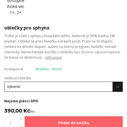
oblečky pro sphynx
Tričko je ušité z úpletu v klasickém střihu. Materiál je 95% bavlna 5%
elastan. Obléká se přes hlavičku a krásně průží. Praní na 30 stupňů,
žehlení na střední stupeň, sušení na šetrný program. Nebělit, nečistit
chemicky. Nenechávejte kočičku v oblečku bez dozoru. Upozorňujeme,
že barva ve skutečnost...
celý popis
Dostupnost
skladem - ihned
Velikost oblečku
Nejsme plátci DPH
390,00 Kč
/
ks
Přidat do košíku