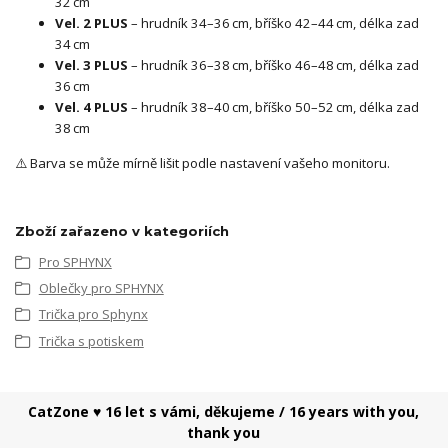
32 cm
Vel. 2 PLUS
– hrudník 34–36 cm, bříško 42–44 cm, délka zad
34 cm
Vel. 3 PLUS
– hrudník 36–38 cm, bříško 46–48 cm, délka zad
36 cm
Vel. 4 PLUS
– hrudník 38–40 cm, bříško 50–52 cm, délka zad
38 cm
⚠️ Barva se může mírně lišit podle nastavení vašeho monitoru.
Zboží zařazeno v kategoriích
Pro SPHYNX
Oblečky pro SPHYNX
Trička pro Sphynx
Trička s potiskem
CatZone ♥ 16 let s vámi, děkujeme / 16 years with you,
thank you