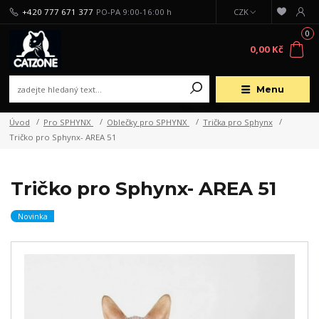
+420 777 671 377
PO-PA 9:00-16:00 h
CZK
0
0,00 Kč
Menu
Úvod
Pro SPHYNX
Oblečky pro SPHYNX
Trička pro Sphynx
Tričko pro Sphynx- AREA 51
Tričko pro Sphynx- AREA 51
Novinka