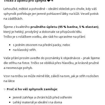
Tričko z úpletu pro Sphynx ❤️🐾
Lehoučké, měkké a pohodlné – ideální obleček pro chvíle, kdy váš
sphynxík potřebuje jen jemné pohlazení látky na kůži. Veselí potisk
na zádíčkách.
Šijeme z kvalitního
pružného úpletu (95 % bavlna, 5 % elastan)
,
který je hebký, prodyšný a dokonale se přizpůsobí tělu.
Tričko je s roláčkem vcelku, ale rádi ho upravíme na přání:
s jedním otvorem na přední packy, nebo
na klasický střih.
Vaše přání prosím uveďte do poznámky k objednávce – jinak šijeme
dle střihu na fotce. Tričko se obléká přes hlavičku, je krásně pružné
a neomezuje pohyb.
Vzor na tričku se může mírně lišit, záleží na tom, jak je střih rozložen
na látce
✨
Proč si ho váš sphynxík zamiluje:
Jemně zahřeje a chrání kůži před odřením
Lehký materiál je ideální i na doma