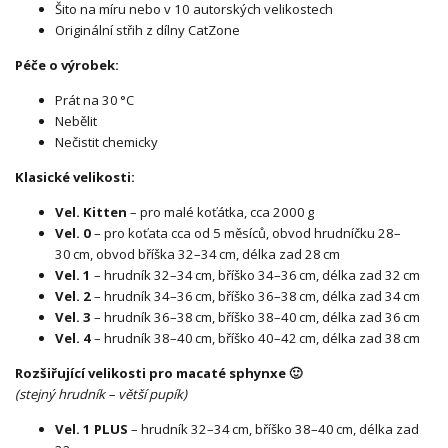
Šito na míru nebo v 10 autorských velikostech
Originální střih z dílny CatZone
Péče o výrobek:
Prát na 30 °C
Nebělit
Nečistit chemicky
Klasické velikosti:
Vel. Kitten
– pro malé koťátka, cca 2000 g
Vel. 0
– pro koťata cca od 5 měsíců, obvod hrudníčku 28–
30 cm, obvod bříška 32–34 cm, délka zad 28 cm
Vel. 1
– hrudník 32–34 cm, bříško 34–36 cm, délka zad 32 cm
Vel. 2
– hrudník 34–36 cm, bříško 36–38 cm, délka zad 34 cm
Vel. 3
– hrudník 36–38 cm, bříško 38–40 cm, délka zad 36 cm
Vel. 4
– hrudník 38–40 cm, bříško 40–42 cm, délka zad 38 cm
Rozšiřující velikosti pro macaté sphynxe 🙂
(stejný hrudník – větší pupík)
Vel. 1 PLUS
– hrudník 32–34 cm, bříško 38–40 cm, délka zad