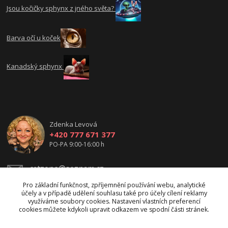
Jsou kočičky sphynx z jného světa?
Barva očí u koček
Kanadský sphynx
Zdenka Levová
+420 777 671 377
PO-PA 9:00-16:00 h
catzone@seznam.cz
Pro základní funkčnost, zpříjemnění používání webu, analytické
účely a v případě udělení souhlasu také pro účely cílení reklamy
využíváme soubory cookies. Nastavení vlastních preferencí
cookies můžete kdykoli upravit odkazem ve spodní části stránek.