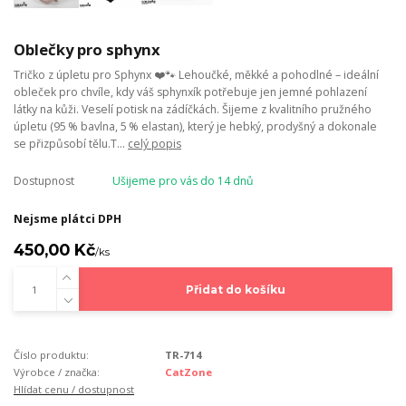
Oblečky pro sphynx
Tričko z úpletu pro Sphynx ❤️🐾 Lehoučké, měkké a pohodlné – ideální
obleček pro chvíle, kdy váš sphynxík potřebuje jen jemné pohlazení
látky na kůži. Veselí potisk na zádíčkách. Šijeme z kvalitního pružného
úpletu (95 % bavlna, 5 % elastan), který je hebký, prodyšný a dokonale
se přizpůsobí tělu.T...
celý popis
Dostupnost
Ušijeme pro vás do 14 dnů
Nejsme plátci DPH
450,00 Kč
/
ks
Přidat do košíku
Číslo produktu:
TR-714
Výrobce / značka:
CatZone
Hlídat cenu / dostupnost