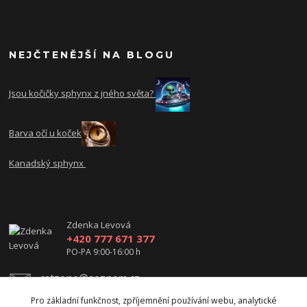
NEJČTENĚJŠÍ NA BLOGU
Jsou kočičky sphynx z jného světa?
Barva očí u koček
Kanadský sphynx
Zdenka Levová
+420 777 671 377
PO-PA 9:00-16:00 h
catzone@seznam.cz
Pro základní funkčnost, zpříjemnění používání webu, analytické