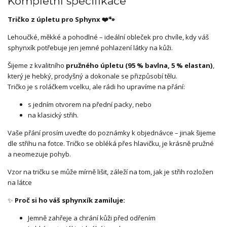
Kompletní specifikace
Tričko z úpletu pro Sphynx ❤️🐾
Lehoučké, měkké a pohodlné – ideální obleček pro chvíle, kdy váš
sphynxík potřebuje jen jemné pohlazení látky na kůži.
Šijeme z kvalitního
pružného úpletu (95 % bavlna, 5 % elastan)
,
který je hebký, prodyšný a dokonale se přizpůsobí tělu.
Tričko je s roláčkem vcelku, ale rádi ho upravíme na přání:
s jedním otvorem na přední packy, nebo
na klasický střih.
Vaše přání prosím uveďte do poznámky k objednávce – jinak šijeme
dle střihu na fotce. Tričko se obléká přes hlavičku, je krásně pružné
a neomezuje pohyb.
Vzor na tričku se může mírně lišit, záleží na tom, jak je střih rozložen
na látce
✨
Proč si ho váš sphynxík zamiluje:
Jemně zahřeje a chrání kůži před odřením