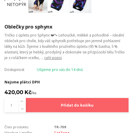
Oblečky pro sphynx
Tričko z úpletu pro Sphynx ❤️🐾 Lehoučké, měkké a pohodlné – ideální
obleček pro chvíle, kdy váš sphynxík potřebuje jen jemné pohlazení
látky na kůži. Šijeme z kvalitního pružného úpletu (95 % bavlna, 5 %
elastan), který je hebký, prodyšný a dokonale se přizpůsobí tělu.Tričko
je s roláčkem vcelku, ...
celý popis
Dostupnost
Ušijeme pro vás do 14 dnů
Nejsme plátci DPH
420,00 Kč
/
ks
Přidat do košíku
Číslo produktu:
TR-709
Výrobce / značka:
CatZone