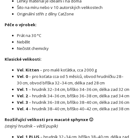
Lehký materiál je ideální i na doma
Šito na míru nebo v 10 autorských velikostech
Originální střih z dílny CatZone
Péče o výrobek:
Prát na 30 °C
Nebělit
Nečistit chemicky
Klasické velikosti:
Vel. Kitten
– pro malé koťátka, cca 2000 g
Vel. 0
– pro koťata cca od 5 měsíců, obvod hrudníčku 28–
30 cm, obvod bříška 32–34 cm, délka zad 28 cm
Vel. 1
– hrudník 32–34 cm, bříško 34–36 cm, délka zad 32 cm
Vel. 2
– hrudník 34–36 cm, bříško 36–38 cm, délka zad 34 cm
Vel. 3
– hrudník 36–38 cm, bříško 38–40 cm, délka zad 36 cm
Vel. 4
– hrudník 38–40 cm, bříško 40–42 cm, délka zad 38 cm
Rozšiřující velikosti pro macaté sphynxe 🙂
(stejný hrudník – větší pupík)
Vel. 1 PLUS
– hrudník 32–34 cm, bříško 38–40 cm, délka zad