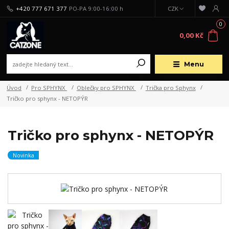
+420 777 671 377
PO-PA 9:00-16:00 h
CZK
0
0,00 Kč
Menu
Úvod
Pro SPHYNX
Oblečky pro SPHYNX
Trička pro Sphynx
Tričko pro sphynx - NETOPÝR
Tričko pro sphynx - NETOPÝR
Novinka