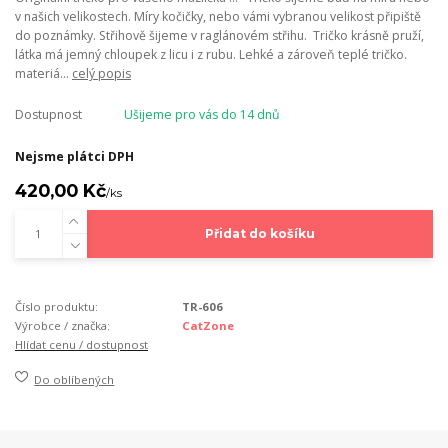
v našich velikostech. Míry kočičky, nebo vámi vybranou velikost připiště
do poznámky. Střihově šijeme v raglánovém střihu. Tričko krásně pruží,
látka má jemný chloupek z licu i z rubu. Lehké a zároveň teplé tričko.
materiá...
celý popis
Dostupnost
Ušijeme pro vás do 14 dnů
Nejsme plátci DPH
420,00 Kč
/
ks
Přidat do košíku
Číslo produktu:
TR-606
Výrobce / značka:
CatZone
Hlídat cenu / dostupnost
Do oblíbených