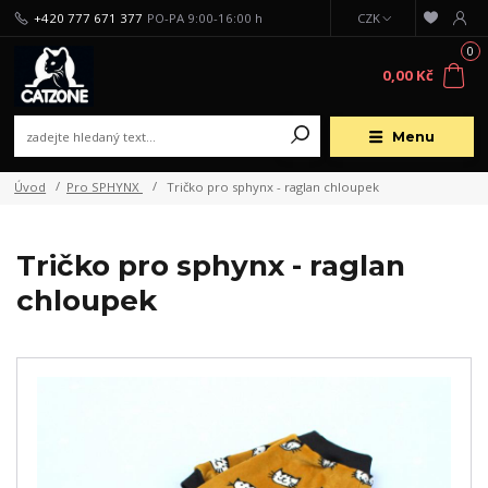
+420 777 671 377
PO-PA 9:00-16:00 h
CZK
0
0,00 Kč
Menu
Úvod
Pro SPHYNX
Tričko pro sphynx - raglan chloupek
Tričko pro sphynx - raglan
chloupek