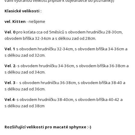
vámi vybranou velikost připište k objednávce do poznámky)
Klasické velikosti :
vel. Kitten
- nešijeme
Vel. 0
pro koťata cca od 5měsíců s obvodem hrudníčku 28-30cm,
obvodem bříška 32-34cm a s délkou zad od 28cm.
Vel. 1
s obvodem hrudníčku 32-34cm, s obvodem bříška 34-36cm a
s délkou zad od 32cm.
Vel. 2
- s obvodem hrudníčku 34-36cm, s obvodem bříška 36-38cm a
s délkou zad od 34cm.
Vel. 3
- s obvodem hrudníčku 36-38cm, s obvodem bříška 38-40 a
s délkou zad od 36cm.
Vel.4
- s obvodem hrudníčku 38-40cm, s obvodem bříška 40-42 a
s délkou zad od 38cm
Rozšiřující velikosti pro macaté sphynxe :-)