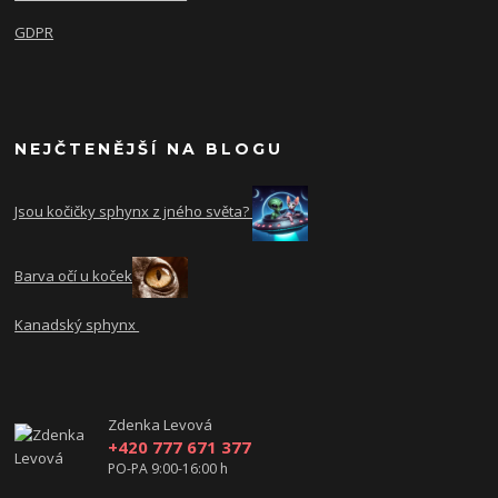
GDPR
NEJČTENĚJŠÍ NA BLOGU
Jsou kočičky sphynx z jného světa?
Barva očí u koček
Kanadský sphynx
Zdenka Levová
+420 777 671 377
PO-PA 9:00-16:00 h