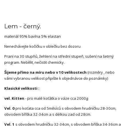
Lem - černý.
materiál 95% bavlna 5% elastan
Nenechávejte kočičku v oblečku bez dozoru
Praní na 30 stupňů, žehlení na střední stupeň, sušení na šetrný
program. Nebělit, nečistit chemicky.
Šijeme přímo na míru nebo v 10 velikostech
(rozměry , nebo
vámi vybranou velikost připište k objednávce do poznámky)
Klasické velikosti :
vel. Kitten
- pro malé koťátka o váze cca 2000g
Vel. 0
pro koťata cca od 5měsíců s obvodem hrudníčku 28-30cm,
obvodem bříška 32-34cm a s délkou zad od 28cm.
Vel. 1
s obvodem hrudníčku 32-34cm, s obvodem bříška 34-36cm a