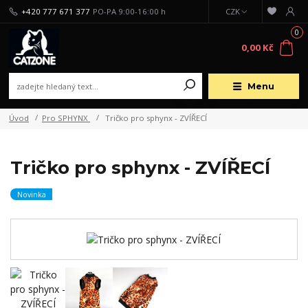
+420 777 671 377
PO-PA 9:00-16:00 h
CZK
0
0,00 Kč
Menu
Úvod
Pro SPHYNX
Tričko pro sphynx - ZVÍŘECÍ
Tričko pro sphynx - ZVÍŘECÍ
Novinka