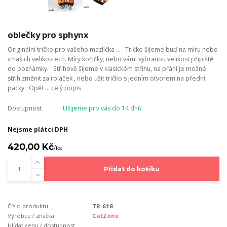
oblečky pro sphynx
Originální tričko pro vašeho mazlíčka ... Tričko šijeme buď na míru nebo
v našich velikostech. Míry kočičky, nebo vámi vybranou velikost připiště
do poznámky. Střihově šijeme v klasickém střihu, na přání je možné
střih změnit za roláček , nebo ušít tričko s jedním otvorem na přední
packy. Opět ...
celý popis
Dostupnost
Ušijeme pro vás do 14 dnů
Nejsme plátci DPH
420,00 Kč
/
ks
Přidat do košíku
Číslo produktu:
TR-618
Výrobce / značka:
CatZone
Hlídat cenu / dostupnost