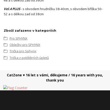
48 a s délkou zad od 36cm
Vel.4 PLUS
- s obvodem hrudníčku 38-40cm, s obvodem bříška 50-
52 a s délkou zad od 38cm
Zboží zařazeno v kategoriích
Pro SPHYNX
Oblečky pro SPHYNX
Trička pro Sphynx
Trička z potištěných úpletů
CatZone ♥ 16 let s vámi, děkujeme / 16 years with you,
thank you