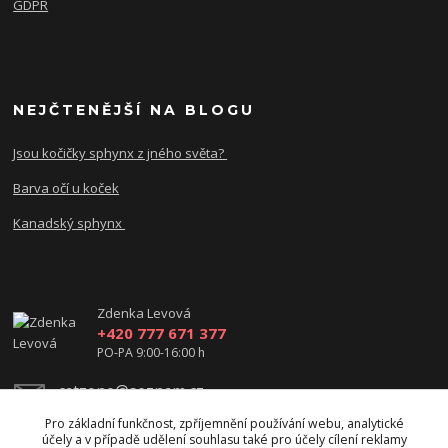
GDPR
NEJČTENĚJŠÍ NA BLOGU
Jsou kočičky sphynx z jného světa?
Barva očí u koček
Kanadský sphynx
Zdenka Levová
+420 777 671 377
PO-PA 9:00-16:00 h
catzone@seznam.cz
Pro základní funkčnost, zpříjemnění používání webu, analytické
účely a v případě udělení souhlasu také pro účely cílení reklamy