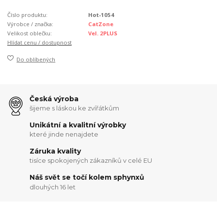
Číslo produktu:
Hot-1054
Výrobce / značka:
CatZone
Velikost oblečku:
Vel. 2PLUS
Hlídat cenu / dostupnost
Do oblíbených
Česká výroba
šijeme s láskou ke zvířátkům
Unikátní a kvalitní výrobky
které jinde nenajdete
Záruka kvality
tisíce spokojených zákazníků v celé EU
Náš svět se točí kolem sphynxů
dlouhých 16 let