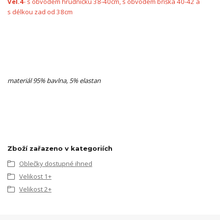
Vel.4
- s obvodem hrudníčku 38-40cm, s obvodem bříška 40-42 a
s délkou zad od 38cm
materiál 95% bavlna, 5% elastan
Zboží zařazeno v kategoriích
Oblečky dostupné ihned
Velikost 1+
Velikost 2+