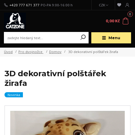
+420 777 671 377
PO-PA 9:00-16:00 h
CZK
0
0,00 Kč
Menu
Úvod
Pro dvojnožce
Domov
3D dekorativní polštářek žirafa
3D dekorativní polštářek
žirafa
Novinka