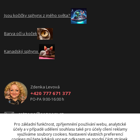
Jsou kočičky sphynx z jného světa?
Barva očí u koček
Kanadský sphynx
Zdenka Levová
+420 777 671 377
PO-PA 9:00-16:00 h
catzone@seznam.cz
Pro základní funkčnost, zpříjemnění používání webu, analytické
účely a v případě udělení souhlasu také pro účely cílení reklamy
využíváme soubory cookies. Nastavení vlastních preferencí
cookies můžete kdykoli upravit odkazem ve spodní části stránek.