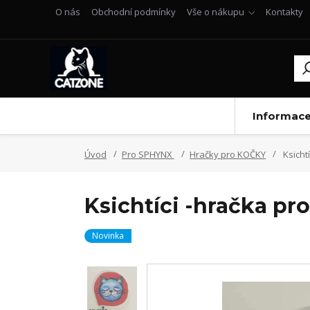
O nás
Obchodní podmínky
Vše o nákupu
Kontakty
Informac
Úvod
Pro SPHYNX
Hračky pro KOČKY
Ksicht
Ksichtíci -hračka pr
Novinka