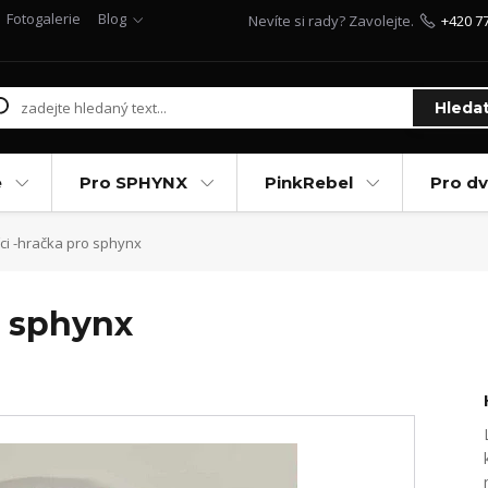
Fotogalerie
Blog
Nevíte si rady? Zavolejte.
+420 7
Hleda
e
Pro SPHYNX
PinkRebel
Pro d
íci -hračka pro sphynx
o sphynx