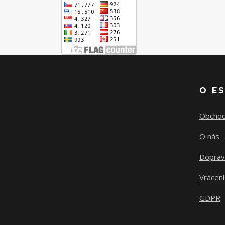
O E
Obchod
O nás
Doprav
Vrácení
GDPR