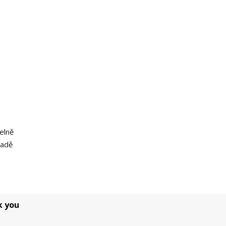
elně
padě
k you