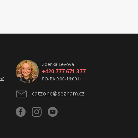
Zdenka Levová
+420 777 671 377
a?
PO-PA 9:00-16:00 h
catzone@seznam.cz