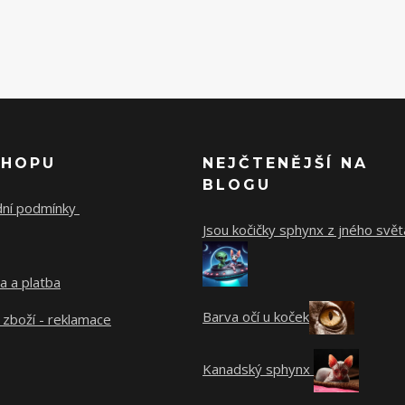
SHOPU
NEJČTENĚJŠÍ NA
BLOGU
ní podmínky
Jsou kočičky sphynx z jného svět
a a platba
Barva očí u koček
 zboží - reklamace
Kanadský sphynx