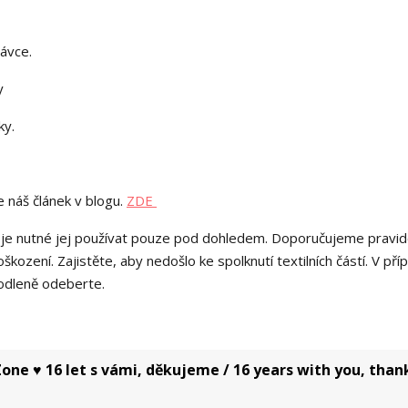
dávce.
y
čky.
 náš článek v blogu.
ZDE
a je nutné jej používat pouze pod dohledem. Doporučujeme pravid
škození. Zajistěte, aby nedošlo ke spolknutí textilních částí. V pří
rodleně odeberte.
one ♥ 16 let s vámi, děkujeme / 16 years with you, than