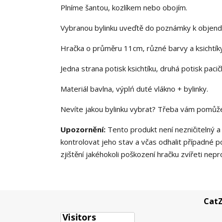
Plníme šantou, kozlíkem nebo obojím.
Vybranou bylinku uveďtě do poznámky k objen
Hračka o průměru 11cm, různé barvy a ksichtík
Jedna strana potisk ksichtíku, druhá potisk paci
Materiál bavlna, výplń duté vlákno + bylinky.
Nevíte jakou bylinku vybrat? Třeba vám pomůže
Upozornění:
Tento produkt není nezničitelný 
kontrolovat jeho stav a včas odhalit případné po
zjištění jakéhokoli poškození hračku zvířeti nep
CatZ