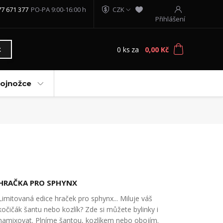
77 671 377
PO-PA 9:00-16:00 h
CZK
Přihlášení
0
ks
za
0,00 Kč
t
vojnožce
HRAČKA PRO SPHYNX
Limitovaná edice hraček pro sphynx... Miluje váš
kočičák šantu nebo kozlík? Zde si můžete bylinky i
namixovat. Plníme šantou, kozlíkem nebo obojím.