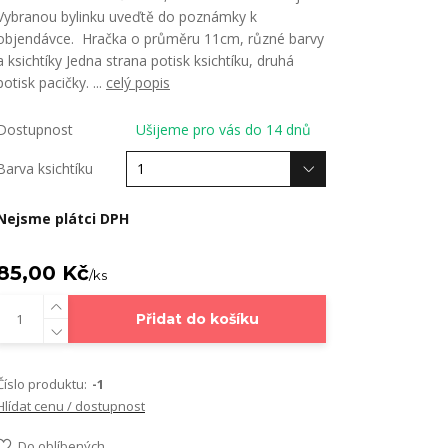
Vybranou bylinku uveďtě do poznámky k
objendávce. Hračka o průměru 11cm, různé barvy
a ksichtíky Jedna strana potisk ksichtíku, druhá
potisk pacičky. ...
celý popis
Dostupnost
Ušijeme pro vás do 14 dnů
Barva ksichtíku
Nejsme plátci DPH
85,00 Kč
/
ks
Přidat do košíku
Číslo produktu:
-1
Hlídat cenu / dostupnost
Do oblíbených