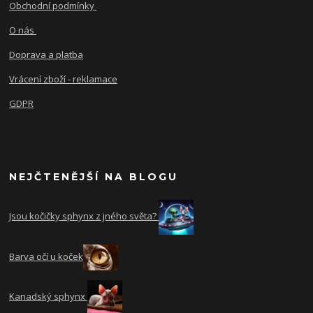
Obchodní podmínky
O nás
Doprava a platba
Vrácení zboží - reklamace
GDPR
NEJČTENĚJŠÍ NA BLOGU
Jsou kočičky sphynx z jného světa?
Barva očí u koček
Kanadský sphynx