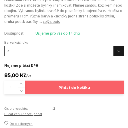
kozlík? Zde si můžete bylinky i namixovat. Plníme šantou, kozlíkem nebo
obojím. Vybranou bylinku uveďtě do poznámky k objendávce. Hračka o
průměru 11cm, různé barvy a ksichtíky Jedna strana potisk ksichtíku,
druhá potisk pacičky. ...
celý popis
Dostupnost
Ušijeme pro vás do 14 dnů
Barva ksichtíku
Nejsme plátci DPH
85,00 Kč
/
ks
Přidat do košíku
Číslo produktu:
-2
Hlídat cenu / dostupnost
Do oblíbených