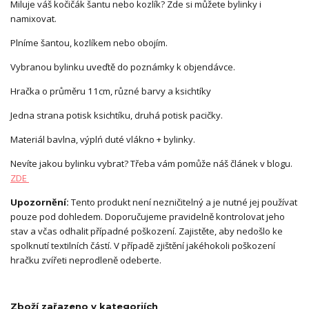
Miluje váš kočičák šantu nebo kozlík? Zde si můžete bylinky i
namixovat.
Plníme šantou, kozlíkem nebo obojím.
Vybranou bylinku uveďtě do poznámky k objendávce.
Hračka o průměru 11cm, různé barvy a ksichtíky
Jedna strana potisk ksichtíku, druhá potisk pacičky.
Materiál bavlna, výplń duté vlákno + bylinky.
Nevíte jakou bylinku vybrat? Třeba vám pomůže náš článek v blogu.
ZDE
Upozornění:
Tento produkt není nezničitelný a je nutné jej používat
pouze pod dohledem. Doporučujeme pravidelně kontrolovat jeho
stav a včas odhalit případné poškození. Zajistěte, aby nedošlo ke
spolknutí textilních částí. V případě zjištění jakéhokoli poškození
hračku zvířeti neprodleně odeberte.
Zboží zařazeno v kategoriích