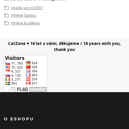
Hračky pro KOČKY
Plněné šantou
Plněné kozlíkem
CatZone ♥ 16 let s vámi, děkujeme / 16 years with you,
thank you
O ESHOPU