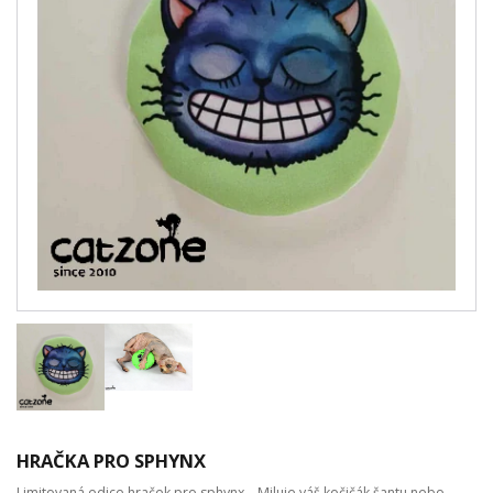
HRAČKA PRO SPHYNX
Limitovaná edice hraček pro sphynx... Miluje váš kočičák šantu nebo