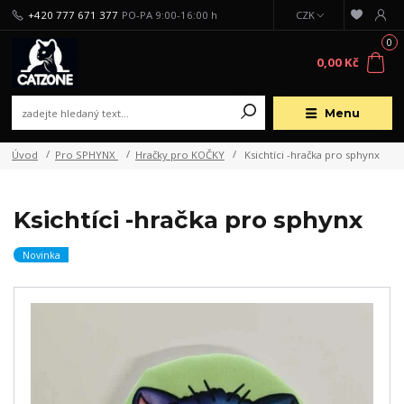
+420 777 671 377
PO-PA 9:00-16:00 h
CZK
0
0,00 Kč
Menu
Úvod
Pro SPHYNX
Hračky pro KOČKY
Ksichtíci -hračka pro sphynx
Ksichtíci -hračka pro sphynx
Novinka