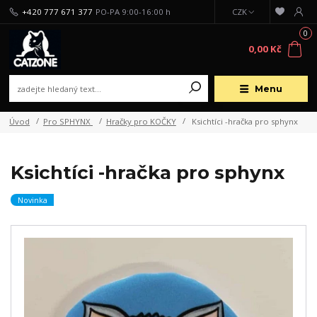
+420 777 671 377
PO-PA 9:00-16:00 h
CZK
0
0,00 Kč
Menu
Úvod
Pro SPHYNX
Hračky pro KOČKY
Ksichtíci -hračka pro sphynx
Ksichtíci -hračka pro sphynx
Novinka