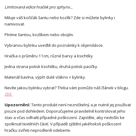
Limitovaná edice hraček pro sphynx...
Miluje váš kočičák šantu nebo kozlík? Zde si můžete bylinky i
namixovat.
Plníme šantou, kozlíkem nebo obojím.
Vybranou bylinku uveďtě do poznámky k objendávce.
Hračka o průměru 11cm, různé barvy a ksichtíky
Jedna strana potisk ksichtíku, druhá potisk pacičky.
Materiál bavlna, výplń duté vlákno + bylinky.
Nevíte jakou bylinku vybrat? Třeba vám pomůže náš článek v blogu.
ZDE
Upozornění:
Tento produkt není nezničitelný a je nutné jej používat
pouze pod dohledem. Doporučujeme pravidelně kontrolovat jeho
stav a včas odhalit případné poškození. Zajistěte, aby nedošlo ke
spolknutí textilních částí. V případě zjištění jakéhokoli poškození
hračku zvířeti neprodleně odeberte.