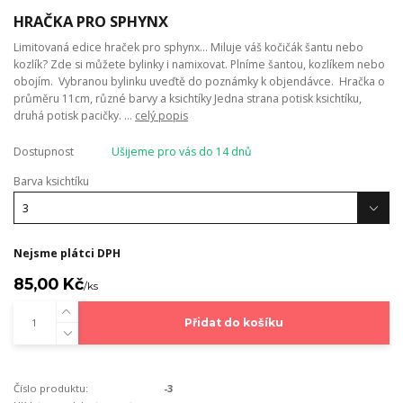
HRAČKA PRO SPHYNX
Limitovaná edice hraček pro sphynx... Miluje váš kočičák šantu nebo
kozlík? Zde si můžete bylinky i namixovat. Plníme šantou, kozlíkem nebo
obojím. Vybranou bylinku uveďtě do poznámky k objendávce. Hračka o
průměru 11cm, různé barvy a ksichtíky Jedna strana potisk ksichtíku,
druhá potisk pacičky. ...
celý popis
Dostupnost
Ušijeme pro vás do 14 dnů
Barva ksichtíku
Nejsme plátci DPH
85,00 Kč
/
ks
Přidat do košíku
Číslo produktu:
-3