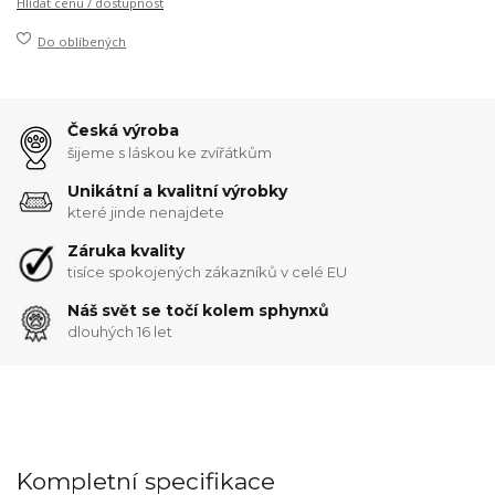
Hlídat cenu / dostupnost
Do oblíbených
Česká výroba
šijeme s láskou ke zvířátkům
Unikátní a kvalitní výrobky
které jinde nenajdete
Záruka kvality
tisíce spokojených zákazníků v celé EU
Náš svět se točí kolem sphynxů
dlouhých 16 let
Kompletní specifikace