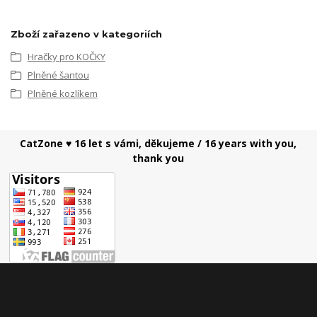
Zboží zařazeno v kategoriích
Hračky pro KOČKY
Plněné šantou
Plněné kozlíkem
CatZone ♥ 16 let s vámi, děkujeme / 16 years with you,
thank you