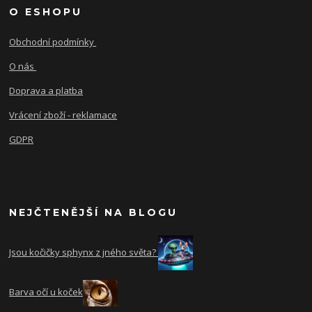
O ESHOPU
Obchodní podmínky
O nás
Doprava a platba
Vrácení zboží - reklamace
GDPR
NEJČTENĚJŠÍ NA BLOGU
Jsou kočičky sphynx z jného světa?
Barva očí u koček