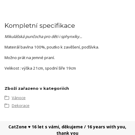
Kompletní specifikace
Mikulášská punčocha pro děti i sphynxíky...
Mateirál bavlna 100%, poutko k zavěšení, podšívka.
Možno prát na jemné praní.
Velikost : výška 21cm, spodní šíře 19cm
Zboží zařazeno v kategoriích
Vánoce
Dekorace
CatZone ♥ 16 let s vámi, děkujeme / 16 years with you,
thank you