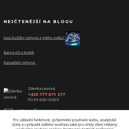
NEJČTENĚJŠÍ NA BLOGU
Jsou kočičky sphynx z jného světa?
Barva očí u koček
Kanadský sphynx
Zdenka Levová
+420 777 671 377
PO-PA 9:00-16:00 h
catzone@seznam.cz
Pro základní funkčnost, zpříjemnění používání webu, analytické
účely a v případě udělení souhlasu také pro účely cílení reklamy