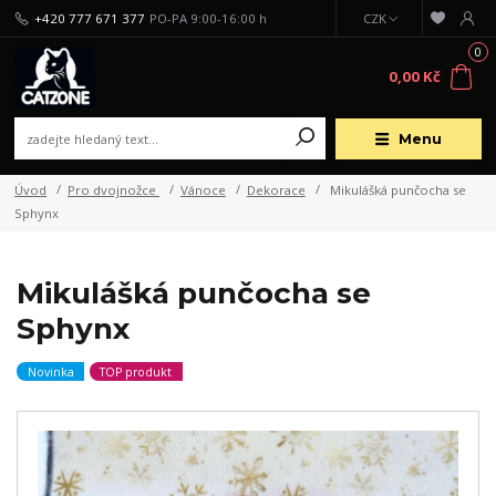
+420 777 671 377
PO-PA 9:00-16:00 h
CZK
0
0,00 Kč
Menu
Úvod
Pro dvojnožce
Vánoce
Dekorace
Mikulášká punčocha se
Sphynx
Mikulášká punčocha se
Sphynx
Novinka
TOP produkt