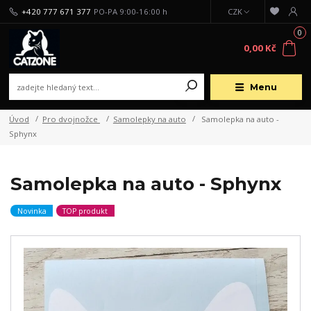
+420 777 671 377
PO-PA 9:00-16:00 h
CZK
0
0,00 Kč
Menu
Úvod
Pro dvojnožce
Samolepky na auto
Samolepka na auto -
Sphynx
Samolepka na auto - Sphynx
Novinka
TOP produkt