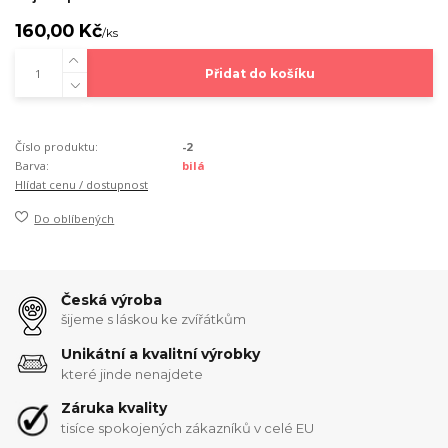
160,00 Kč
/
ks
Přidat do košíku
Číslo produktu:
-2
Barva:
bilá
Hlídat cenu / dostupnost
Do oblíbených
Česká výroba
šijeme s láskou ke zvířátkům
Unikátní a kvalitní výrobky
které jinde nenajdete
Záruka kvality
tisíce spokojených zákazníků v celé EU