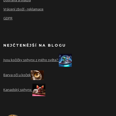
Vrácení zboží - reklamace
GDPR
NEJČTENĚJŠÍ NA BLOGU
Jsou kočičky sphynx z jného světa?
Barva očí u koček
Kanadský sphynx