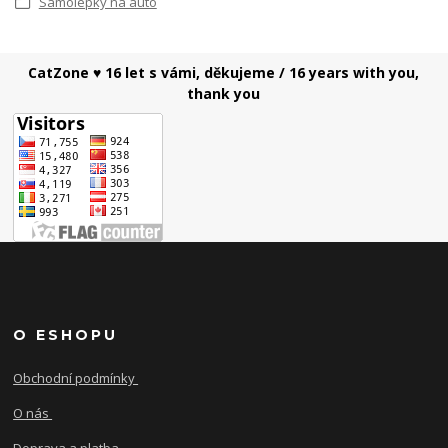
Samolepky na auto
CatZone ♥ 16 let s vámi, děkujeme / 16 years with you,
thank you
O ESHOPU
Obchodní podmínky
O nás
Doprava a platba