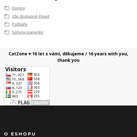
Domov
Vše dostupné ihned
Polštáře
Sphynx panenky
CatZone ♥ 16 let s vámi, děkujeme / 16 years with you,
thank you
O ESHOPU