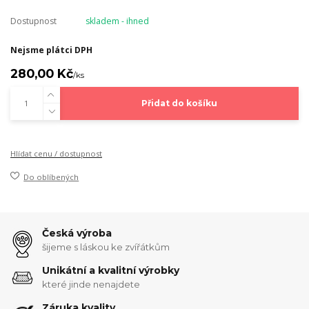
Dostupnost
skladem - ihned
Nejsme plátci DPH
280,00 Kč
/
ks
Přidat do košíku
Hlídat cenu / dostupnost
Do oblíbených
Česká výroba
šijeme s láskou ke zvířátkům
Unikátní a kvalitní výrobky
které jinde nenajdete
Záruka kvality