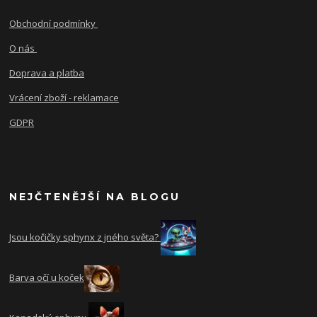
Obchodní podmínky
O nás
Doprava a platba
Vrácení zboží - reklamace
GDPR
NEJČTENĚJŠÍ NA BLOGU
Jsou kočičky sphynx z jného světa?
Barva očí u koček