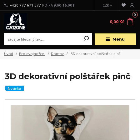
+420 777 671 377
PO-PA 9:00-16:00 h
CZK
0
0,00 Kč
Menu
Úvod
Pro dvojnožce
Domov
3D dekorativní polštářek pinč
3D dekorativní polštářek pinč
Novinka