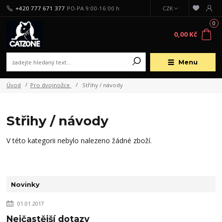
+420 777 671 377
PO-PA 9:00-16:00 h
CZK
0
0,00 Kč
Menu
Úvod
Pro dvojnožce
Střihy / návody
Střihy / návody
V této kategorii nebylo nalezeno žádné zboží.
Novinky
01.01.2017
Nejčastější dotazy