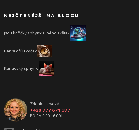
NEJČTENĚJŠÍ NA BLOGU
Jsou kočičky sphynx z jného světa?
Barva očí u koček
Kanadský sphynx
Zdenka Levová
+420 777 671 377
PO-PA 9:00-16:00 h
catzone@seznam.cz