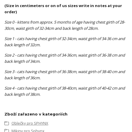
(Size in centimeters or on of us sizes write in notes at your
order)
Size 0
- kittens from approx. 5 months of age having chest girth of 28-
30cm, waist girth of 32-34cm and back length of 28cm.
Size 1
- cats having chest girth of 32-34cm, waist girth of 34-36 cm and
back length of 32cm.
Size 2 -
cats having chest girth of 34-36cm, waist girth of 36-38 cm and
back length of 34cm.
Size 3 -
cats having chest girth of 36-38cm, waist girth of 38-40 cm and
back length of 36cm.
Size 4 -
cats having chest girth of 38-40cm, waist girth of 40-42 cm and
back length of 38cm.
Zboží zařazeno v kategoriích
Oblečky pro SPHYNX
Mikiny pro Sphynx