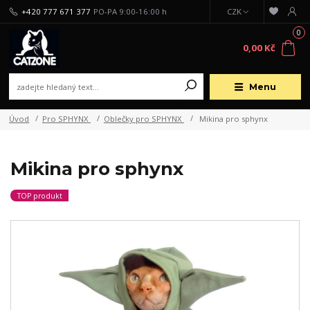
+420 777 671 377
PO-PA 9:00-16:00 h
CZK
0
0,00 Kč
Menu
Úvod
Pro SPHYNX
Oblečky pro SPHYNX
Mikina pro sphynx
Mikina pro sphynx
TOP produkt