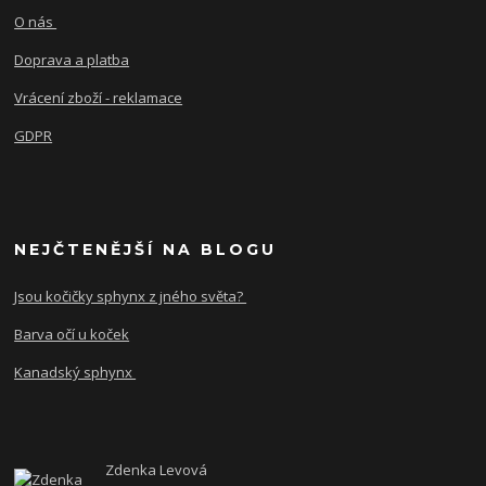
O nás
Doprava a platba
Vrácení zboží - reklamace
GDPR
NEJČTENĚJŠÍ NA BLOGU
Jsou kočičky sphynx z jného světa?
Barva očí u koček
Kanadský sphynx
Zdenka Levová