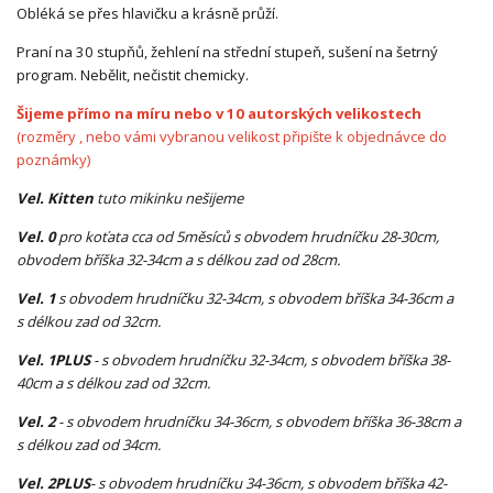
Obléká se přes hlavičku a krásně průží.
Praní na 30 stupňů, žehlení na střední stupeň, sušení na šetrný
program. Nebělit, nečistit chemicky.
Šijeme přímo na míru nebo v 10 autorských velikostech
(rozměry , nebo vámi vybranou velikost připište k objednávce do
poznámky)
Vel. Kitten
tuto mikinku nešijeme
Vel. 0
pro koťata cca od 5měsíců s obvodem hrudníčku 28-30cm,
obvodem bříška 32-34cm a s délkou zad od 28cm.
Vel. 1
s obvodem hrudníčku 32-34cm, s obvodem bříška 34-36cm a
s délkou zad od 32cm.
Vel. 1PLUS
- s obvodem hrudníčku 32-34cm, s obvodem bříška 38-
40cm a s délkou zad od 32cm.
Vel. 2
- s obvodem hrudníčku 34-36cm, s obvodem bříška 36-38cm a
s délkou zad od 34cm.
Vel. 2PLUS
- s obvodem hrudníčku 34-36cm, s obvodem bříška 42-