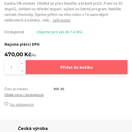
bavlna 5% elastan. Obléká se přes hlavičku a krásně průží. Praní na 30
stupňů, žehlení na střední stupeň, sušení na šetrný program. Nebělit,
nečistit chemicky. Šijeme přímo na míru nebo v 10 autorských
velikostech (rozměry , neb...
celý popis
Dostupnost
Ušijeme pro vás do 14 dnů
Nejsme plátci DPH
470,00 Kč
/
ks
Přidat do košíku
Číslo produktu:
MK-85
Hlídat cenu / dostupnost
Do oblíbených
Česká výroba