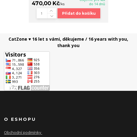
470,00 Kč
/
ks
do 14 dnů
Přidat do košíku
CatZone ♥ 16 let s vámi, děkujeme / 16 years with you,
thank you
O ESHOPU
Obchodní podmínky