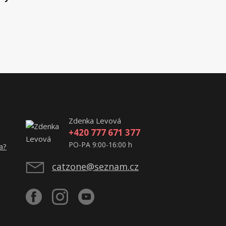
Zdenka Levová
+420 777 671 377
PO-PA 9:00-16:00 h
a?
catzone@seznam.cz