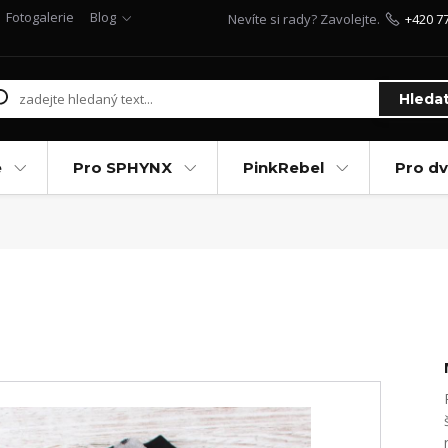
Fotogalerie
Blog
Nevíte si rady? Zavolejte.
+420 7
Hleda
e
Pro SPHYNX
PinkRebel
Pro d