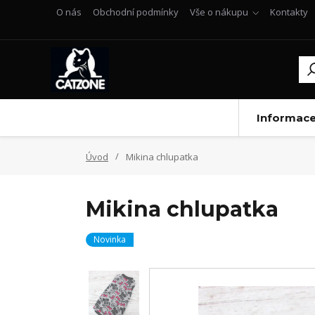
O nás
Obchodní podmínky
Vše o nákupu
Kontakty
Informac
Úvod
Mikina chlupatka
Mikina chlupatka
Novinka