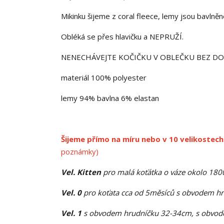
Mikinku šijeme z coral fleece, lemy jsou bavlně
Obléká se přes hlavičku a NEPRUŽÍ.
NENECHÁVEJTE KOČIČKU V OBLEČKU BEZ D
materiál 100% polyester
lemy 94% bavlna 6% elastan
Šijeme přímo na míru nebo v 10 velikostech
poznámky)
Vel. Kitten
pro malá koťátka o váze okolo 18
Vel. 0
pro koťata cca od 5měsíců s obvodem h
Vel. 1
s obvodem hrudníčku 32-34cm, s obvode