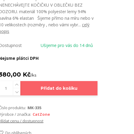
NENECHÁVEJTE KOČIČKU V OBLEČKU BEZ
DOZORU. materiál 100% polyester lemy 94%
bavlna 6% elastan Šijeme přímo na míru nebo v
10 velikostech (rozměry , nebo vámi vybr...
celý
popis
Dostupnost
Ušijeme pro vás do 14 dnů
Nejsme plátci DPH
380,00 Kč
/
ks
Přidat do košíku
Číslo produktu:
MK-335
Výrobce / značka:
CatZone
Hlídat cenu / dostupnost
Do oblíbených