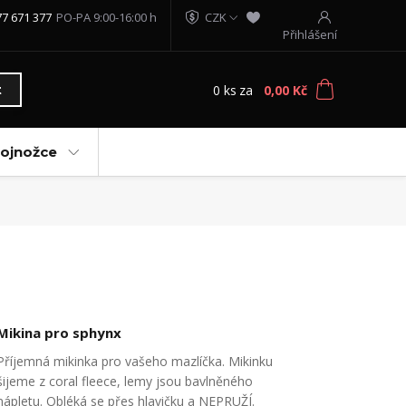
77 671 377
PO-PA 9:00-16:00 h
CZK
Přihlášení
0
ks
za
0,00 Kč
t
vojnožce
Mikina pro sphynx
Příjemná mikinka pro vašeho mazlíčka. Mikinku
šijeme z coral fleece, lemy jsou bavlněného
nápletu. Obléká se přes hlavičku a NEPRUŽÍ.