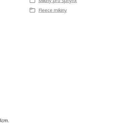
Mikiny pro Sphynx
Fleece mikiny
8cm.