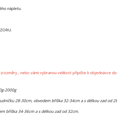
ného nápletu.
OZORU.
(rozměry , nebo vámi vybranou velikost připište k objednávce do
00g-2000g
rudníčku 28-30cm, obvodem bříška 32-34cm a s délkou zad od 2
m bříška 34-36cm a s délkou zad od 32cm.