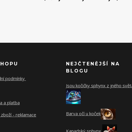
SHOPU
NEJČTENĚJŠÍ NA
BLOGU
ní podmínky
Jsou kočičky sphynx z jného svět
a a platba
Barva očí u koček
 zboží - reklamace
Kanadský sphynx