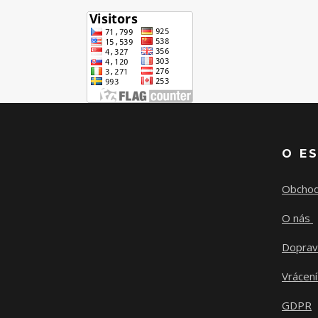
O E
Obchod
O nás
Doprav
Vrácení
GDPR