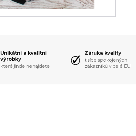
Unikátní a kvalitní
Záruka kvality
výrobky
tisíce spokojených
které jinde nenajdete
zákazníků v celé EU