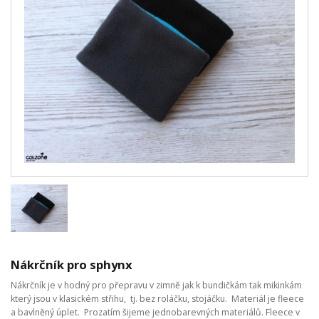
Nákrčník pro sphynx
Nákrčník je v hodný pro přepravu v zimně jak k bundičkám tak mikinkám
který jsou v klasickém střihu, tj. bez roláčku, stojáčku. Materiál je fleece
a bavlněný úplet. Prozatím šijeme jednobarevných materiálů. Fleece v