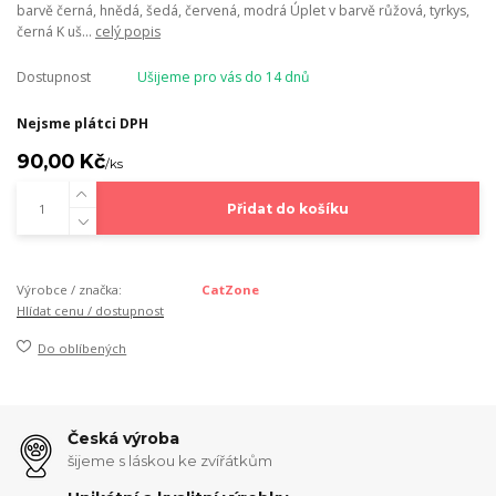
barvě černá, hnědá, šedá, červená, modrá Úplet v barvě růžová, tyrkys,
černá K uš...
celý popis
Dostupnost
Ušijeme pro vás do 14 dnů
Nejsme plátci DPH
90,00 Kč
/
ks
Přidat do košíku
Výrobce / značka:
CatZone
Hlídat cenu / dostupnost
Do oblíbených
Česká výroba
šijeme s láskou ke zvířátkům