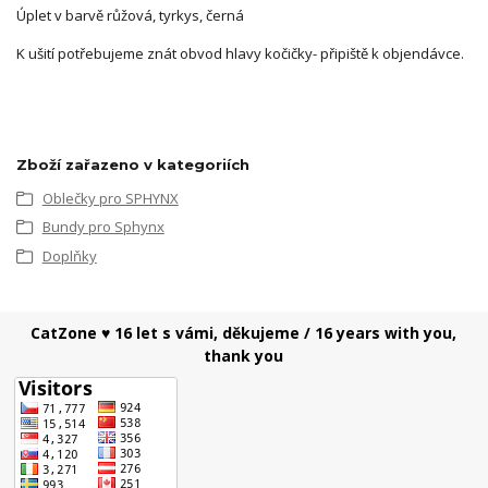
Úplet v barvě růžová, tyrkys, černá
K ušití potřebujeme znát obvod hlavy kočičky- připiště k objendávce.
Zboží zařazeno v kategoriích
Oblečky pro SPHYNX
Bundy pro Sphynx
Doplňky
CatZone ♥ 16 let s vámi, děkujeme / 16 years with you,
thank you