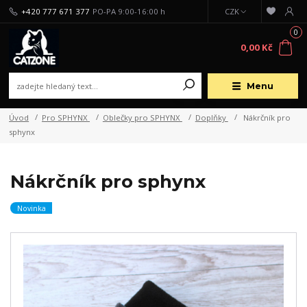
+420 777 671 377
PO-PA 9:00-16:00 h
CZK
0
0,00 Kč
Menu
Úvod
Pro SPHYNX
Oblečky pro SPHYNX
Doplňky
Nákrčník pro
sphynx
Nákrčník pro sphynx
Novinka