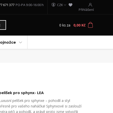
77 671 377
PO-PA 9:00-16:00 h
CZK
Přihlášení
0
ks
za
0,00 Kč
t
vojnožce
pelíšek pro sphynx- LEA
Luxusní pelíšek pro sphynxe – pohodlí a styl
přesně pro vašeho naháčka! Sphynxové si zaslouží
extra péči a pohodlí, a právě proto jsme vytvořili