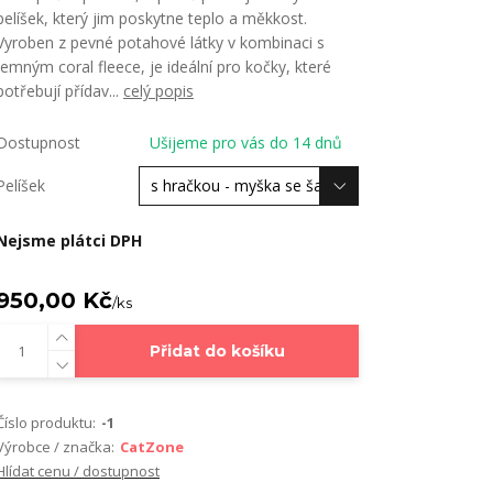
pelíšek, který jim poskytne teplo a měkkost.
Vyroben z pevné potahové látky v kombinaci s
jemným coral fleece, je ideální pro kočky, které
potřebují přídav...
celý popis
Dostupnost
Ušijeme pro vás do 14 dnů
Pelíšek
Nejsme plátci DPH
950,00 Kč
/
ks
Přidat do košíku
Číslo produktu:
-1
Výrobce / značka:
CatZone
Hlídat cenu / dostupnost