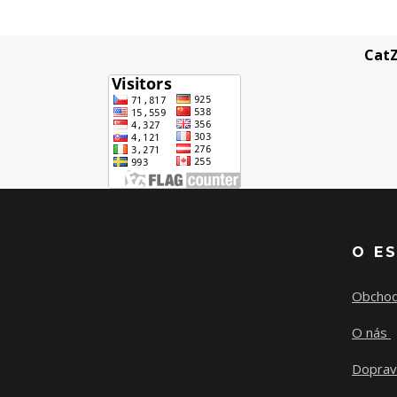
CatZ
O E
Obchod
O nás
Doprav