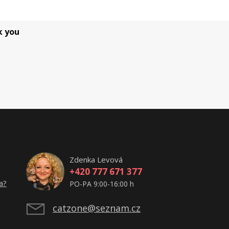
k you
Zdenka Levová
+420 777 671 377
a?
PO-PA 9:00-16:00 h
catzone@seznam.cz