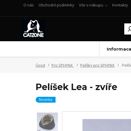
O nás
Obchodní podmínky
Vše o nákupu
Kontakty
Informac
Úvod
Pro SPHYNX
Pelíšky pro SPHYNX
Pelíš
Pelíšek Lea - zvíře
Novinka