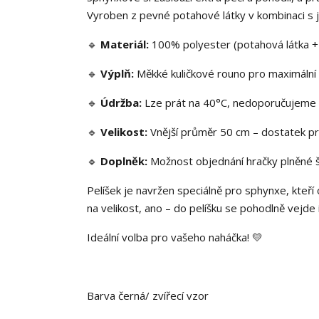
Vyroben z pevné potahové látky v kombinaci s je
🔹
Materiál:
100% polyester (potahová látka + co
🔹
Výplň:
Měkké kuličkové rouno pro maximální
🔹
Údržba:
Lze prát na 40°C, nedoporučujeme s
🔹
Velikost:
Vnější průměr 50 cm – dostatek pr
🔹
Doplněk:
Možnost objednání hračky plněné š
Pelíšek je navržen speciálně pro sphynxe, kteř
na velikost, ano – do pelíšku se pohodlně vejde 
Ideální volba pro vašeho naháčka! 💛
Barva černá/ zvířecí vzor