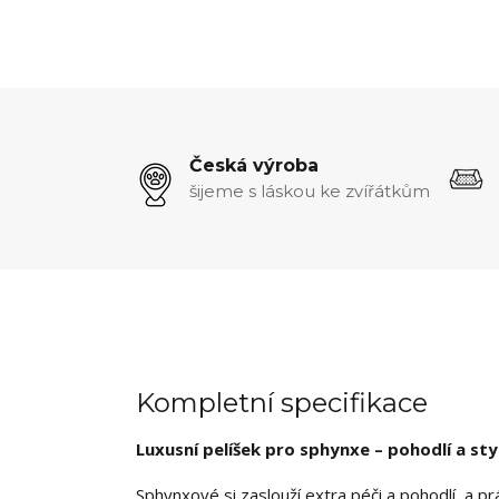
Česká výroba
šijeme s láskou ke zvířátkům
Kompletní specifikace
Luxusní pelíšek pro sphynxe – pohodlí a st
Sphynxové si zaslouží extra péči a pohodlí, a pr