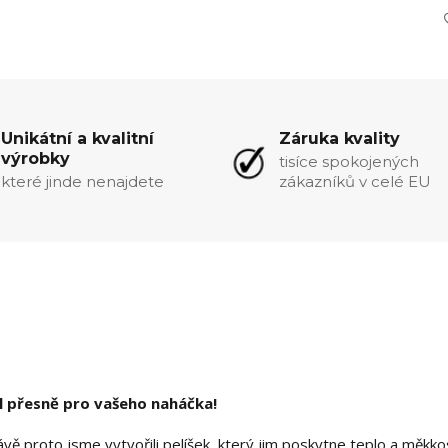
Unikátní a kvalitní
Záruka kvality
výrobky
tisíce spokojených
které jinde nenajdete
zákazníků v celé EU
yl přesně pro vašeho naháčka!
ávě proto jsme vytvořili pelíšek, který jim poskytne teplo a měkko