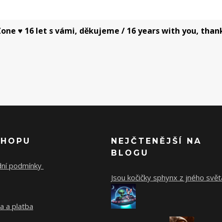
one ♥ 16 let s vámi, děkujeme / 16 years with you, than
SHOPU
NEJČTENĚJŠÍ NA
BLOGU
ní podmínky
Jsou kočičky sphynx z jného svět
a a platba