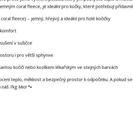
mným coral fleece, je ideální pro kočky, které potřebují přídavné
ral fleece) – jemný, hřejivý a ideální pro holé kočičky
 komfort
ušení v sušičce
ostoru i pro větší sphynxe
antou kočičí nebo kozlíkem lékařským ve stejných barvách
í ocení teplo, měkkost a bezpečný prostor k odpočinku. A pokud se
i náš 7kg Mio! 🐾