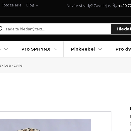
Fotogalerie
Blog
Nevíte si rady? Zavolejte.
+420 7
Hleda
e
Pro SPHYNX
PinkRebel
Pro d
ek Lea - zvíře