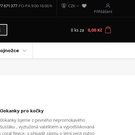
77 671 377
PO-PA 9:00-16:00 h
CZK
Přihlášení
0
ks
za
0,00 Kč
t
vojnožce
Klokanky pro kočky
Klokanky šijeme z pevného nepromokavého
šusťáku , vyztužená vatelínem a vypodšívkovaná
s coral fleece, v případě zájmu o letní verzi nutno