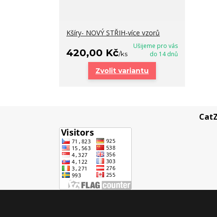
Kšíry- NOVÝ STŘIH-více vzorů
Ušijeme pro vás
420,00 Kč
/
ks
do 14 dnů
Zvolit variantu
CatZ