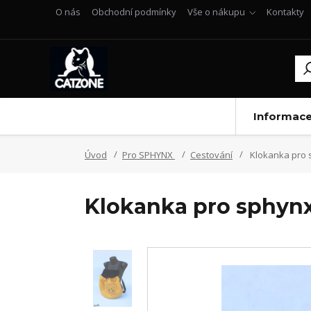
O nás
Obchodní podmínky
Vše o nákupu
Kontakty
Informac
Úvod
Pro SPHYNX
Cestování
Klokanka pro s
Klokanka pro sphynx