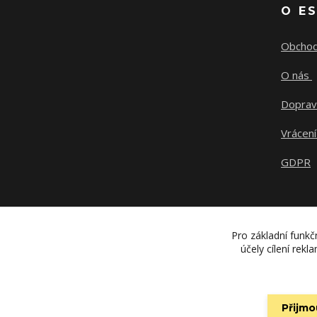
O E
Obchod
O nás
Doprav
Vrácení
GDPR
Pro základní funkč
účely cílení rek
Přijmo