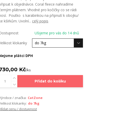
připsat k objednávce. Coral fleece nahradíme
černým plátnem. Vhodné pro kočičky co se rádi
nosí. Poutko s karabinkou na připnutí k obojku/
ke kšírkům. Uvolní...
celý popis
Dostupnost
Ušijeme pro vás do 14 dnů
Velikost klokanky
Nejsme plátci DPH
730,00 Kč
/
ks
Přidat do košíku
Výrobce / značka:
CatZone
Velikost klokanky:
do 7kg
Hlídat cenu / dostupnost