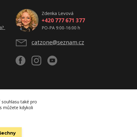
Zdenka Levová
+420 777 671 377
ta?
PO-PA 9:00-16:00 h
catzone@seznam.cz
í souhlasu také pro
es můžete kdykoli
všechny