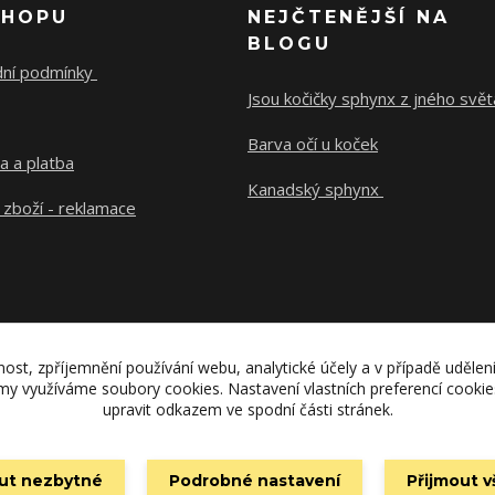
SHOPU
NEJČTENĚJŠÍ NA
BLOGU
ní podmínky
Jsou kočičky sphynx z jného svě
Barva očí u koček
a a platba
Kanadský sphynx
 zboží - reklamace
nost, zpříjemnění používání webu, analytické účely a v případě udělen
lamy využíváme soubory cookies. Nastavení vlastních preferencí cooki
upravit odkazem ve spodní části stránek.
Copyright 2010- 2026 catzone.cz. Všechna práva vyhrazena.
ut nezbytné
Podrobné nastavení
Přijmout 
Vytvořeno na
Eshop-rychle.cz