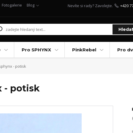
Fotogalerie
Blog
Nevíte si rady? Zavolejte.
+420 7
Hleda
e
Pro SPHYNX
PinkRebel
Pro d
phynx - potisk
 - potisk