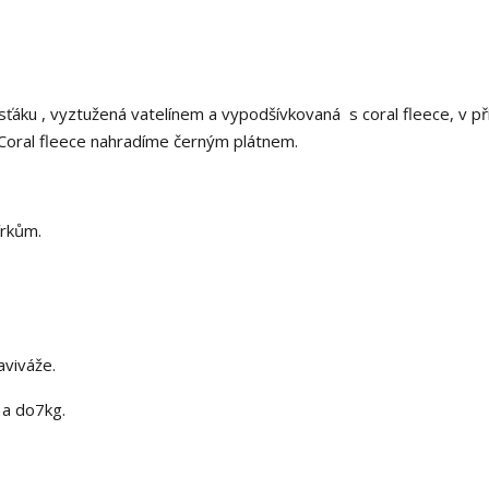
ku , vyztužená vatelínem a vypodšívkovaná s coral fleece, v př
. Coral fleece nahradíme černým plátnem.
írkům.
viváže.
 a do7kg.