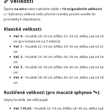
📏 Velikosti
Šijeme
na míru
nebo nabízíme výběr z
10 originálních velikostí
.
👉 Vybranou velikost nebo přesné rozměry prosím uveďte do
poznámky k objednávce.
Klasické velikosti:
Vel. 0
– hrudník 28–30 cm, bříško 32–34 cm, délka zad od 28
cm (pro koťata od cca 5 měsíců)
Vel. 1
– hrudník 32–34 cm, bříško 34–36 cm, délka zad od 32
cm
Vel. 2
– hrudník 34–36 cm, bříško 36–38 cm, délka zad od 34
cm
Vel. 3
– hrudník 36–38 cm, bříško 38–40 cm, délka zad od 36
cm
Vel. 4
– hrudník 38–40 cm, bříško 40–42 cm, délka zad od 38
cm
Rozšířené velikosti (pro macaté sphynxe 🐾):
Stejný hrudník, ale větší pupík:
Vel. 1 PLUS
– hrudník 32–34 cm, bříško 38–40 cm, délka zad