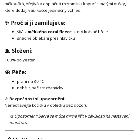
měkoučká, hřejivá a doplněná roztomilou kapucí s malými oušky,
které dodají vaší kočce jedinečný vzhled.
✨ Proč si ji zamilujete:
šitá z
měkkého coral fleece
, který krásně hřeje
snadné oblékání přes hlavičku
🧵 Složení:
100% polyester
🧼 Péče:
praní na 30 °C
nebělit, nečistit chemicky
⚠️
Bezpečnostní upozornění:
Nenechávejte kočičku v oblečku bez dozoru.
🎨 Upozornění: Barva se může mírně lišit v závislosti na nastavení
monitoru.