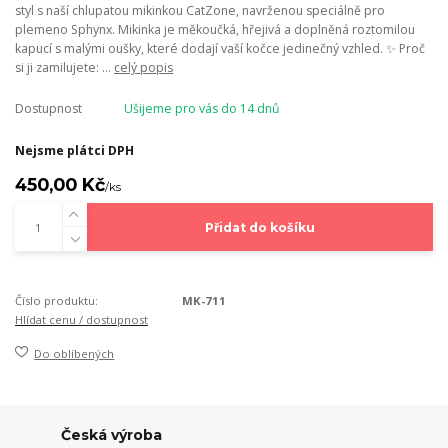
styl s naší chlupatou mikinkou CatZone, navrženou speciálně pro
plemeno Sphynx. Mikinka je měkoučká, hřejivá a doplněná roztomilou
kapucí s malými oušky, které dodají vaší kočce jedinečný vzhled. ✨ Proč
si ji zamilujete: ...
celý popis
Dostupnost
Ušijeme pro vás do 14 dnů
Nejsme plátci DPH
450,00 Kč
/
ks
Přidat do košíku
Číslo produktu:
MK-711
Hlídat cenu / dostupnost
Do oblíbených
Česká výroba