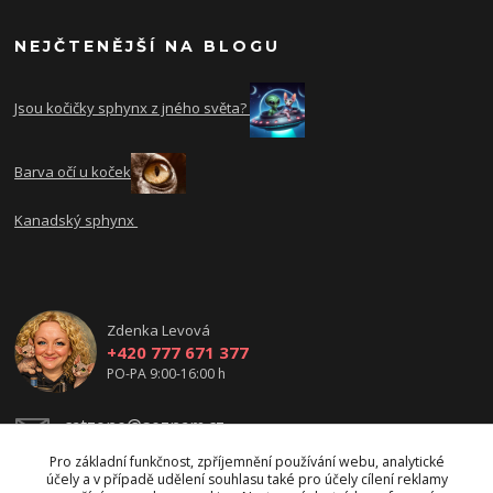
NEJČTENĚJŠÍ NA BLOGU
Jsou kočičky sphynx z jného světa?
Barva očí u koček
Kanadský sphynx
Zdenka Levová
+420 777 671 377
PO-PA 9:00-16:00 h
catzone@seznam.cz
Pro základní funkčnost, zpříjemnění používání webu, analytické
účely a v případě udělení souhlasu také pro účely cílení reklamy