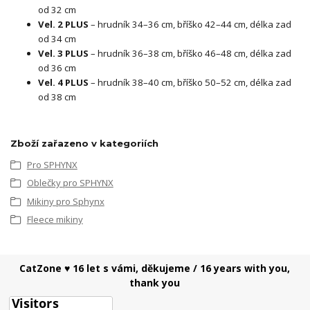
od 32 cm
Vel. 2 PLUS
– hrudník 34–36 cm, bříško 42–44 cm, délka zad
od 34 cm
Vel. 3 PLUS
– hrudník 36–38 cm, bříško 46–48 cm, délka zad
od 36 cm
Vel. 4 PLUS
– hrudník 38–40 cm, bříško 50–52 cm, délka zad
od 38 cm
Zboží zařazeno v kategoriích
Pro SPHYNX
Oblečky pro SPHYNX
Mikiny pro Sphynx
Fleece mikiny
CatZone ♥ 16 let s vámi, děkujeme / 16 years with you,
thank you