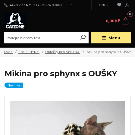
+420 777 671 377
PO-PA 9:00-16:00 h
CZK
0
0,00 Kč
Menu
Úvod
Pro SPHYNX
Oblečky pro SPHYNX
Mikina pro sphynx s OUŠKY
Mikina pro sphynx s OUŠKY
Novinka