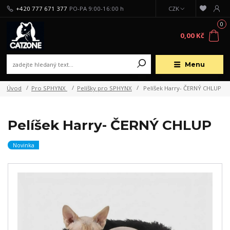
+420 777 671 377
PO-PA 9:00-16:00 h
CZK
0
0,00 Kč
Menu
Úvod
Pro SPHYNX
Pelíšky pro SPHYNX
Pelíšek Harry- ČERNÝ CHLUP
Pelíšek Harry- ČERNÝ CHLUP
Novinka