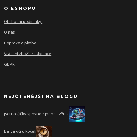
O ESHOPU
Obchodní podmínky
O nás
Doprava a platba
Vrácení zboží - reklamace
GDPR
NEJČTENĚJŠÍ NA BLOGU
Jsou kočičky sphynx z jného světa?
Barva očí u koček