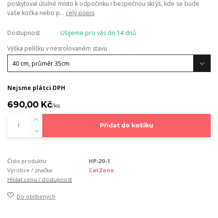
poskytoval útulné místo k odpočinku i bezpečnou skrýš, kde se bude
vaše kočka nebo p...
celý popis
Dostupnost
Ušijeme pro vás do 14 dnů
Výška pelíšku v nesrolovaném stavu
Nejsme plátci DPH
690,00 Kč
/
ks
Přidat do košíku
Číslo produktu:
HP-20-1
Výrobce / značka:
CatZone
Hlídat cenu / dostupnost
Do oblíbených