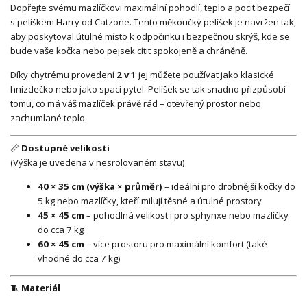
Dopřejte svému mazlíčkovi maximální pohodlí, teplo a pocit bezpečí
s pelíškem Harry od Catzone. Tento měkoučký pelíšek je navržen tak,
aby poskytoval útulné místo k odpočinku i bezpečnou skrýš, kde se
bude vaše kočka nebo pejsek cítit spokojeně a chráněně.
Díky chytrému provedení
2 v 1
jej můžete používat jako klasické
hnízdečko nebo jako spací pytel. Pelíšek se tak snadno přizpůsobí
tomu, co má váš mazlíček právě rád – otevřený prostor nebo
zachumlané teplo.
📏
Dostupné velikosti
(Výška je uvedena v nesrolovaném stavu)
40 × 35 cm (výška × průměr)
– ideální pro drobnější kočky do
5 kg nebo mazlíčky, kteří milují těsné a útulné prostory
45 × 45 cm
– pohodlná velikost i pro sphynxe nebo mazlíčky
do cca 7 kg
60 × 45 cm
– více prostoru pro maximální komfort (také
vhodné do cca 7 kg)
🧵
Materiál