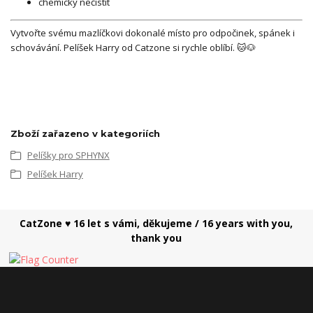
chemicky nečistit
Vytvořte svému mazlíčkovi dokonalé místo pro odpočinek, spánek i
schovávání. Pelíšek Harry od Catzone si rychle oblíbí. 🐱🐶
Zboží zařazeno v kategoriích
Pelíšky pro SPHYNX
Pelíšek Harry
CatZone ♥ 16 let s vámi, děkujeme / 16 years with you,
thank you