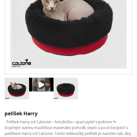
pelíšek Harry
Pelíšek Harry od Catzone – hnízdečko i spací pytel v jednom 🐾
Dopřejte svému mazlíčkovi maximální pohodlí, teplo a pocit bezpečí s
pelíškem Harry od Catzone. Tento měkoučký pelíšek je navržen tak, aby