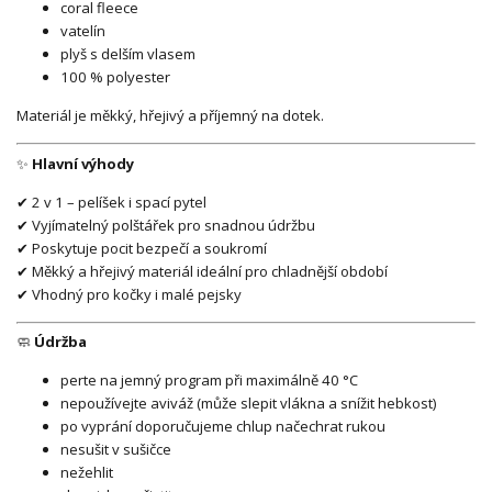
coral fleece
vatelín
plyš s delším vlasem
100 % polyester
Materiál je měkký, hřejivý a příjemný na dotek.
✨
Hlavní výhody
✔ 2 v 1 – pelíšek i spací pytel
✔ Vyjímatelný polštářek pro snadnou údržbu
✔ Poskytuje pocit bezpečí a soukromí
✔ Měkký a hřejivý materiál ideální pro chladnější období
✔ Vhodný pro kočky i malé pejsky
🧼
Údržba
perte na jemný program při maximálně 40 °C
nepoužívejte aviváž (může slepit vlákna a snížit hebkost)
po vyprání doporučujeme chlup načechrat rukou
nesušit v sušičce
nežehlit