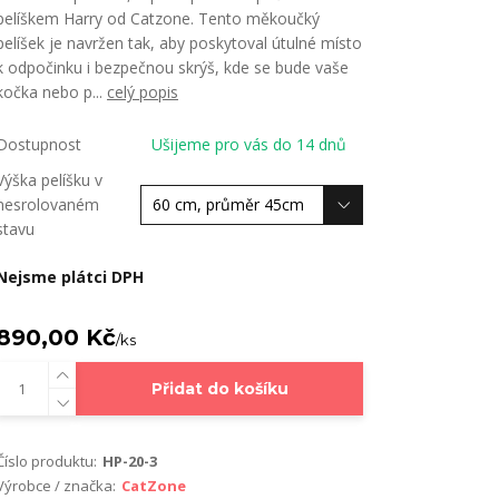
pelíškem Harry od Catzone. Tento měkoučký
pelíšek je navržen tak, aby poskytoval útulné místo
k odpočinku i bezpečnou skrýš, kde se bude vaše
kočka nebo p...
celý popis
Dostupnost
Ušijeme pro vás do 14 dnů
Výška pelíšku v
nesrolovaném
stavu
Nejsme plátci DPH
890,00 Kč
/
ks
Přidat do košíku
Číslo produktu:
HP-20-3
Výrobce / značka:
CatZone