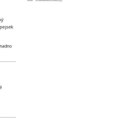
ký
 pejsek
snadno
né