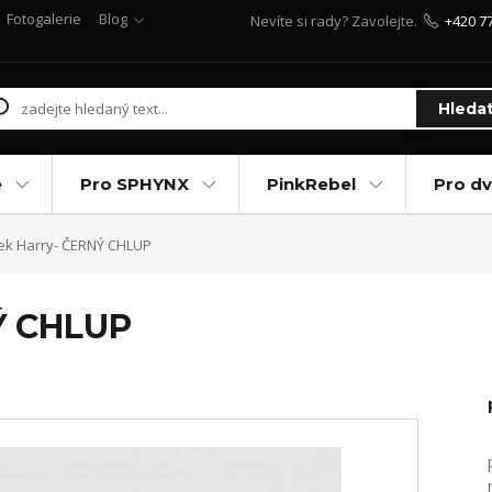
Fotogalerie
Blog
Nevíte si rady? Zavolejte.
+420 7
Hleda
e
Pro SPHYNX
PinkRebel
Pro d
ek Harry- ČERNÝ CHLUP
Ý CHLUP