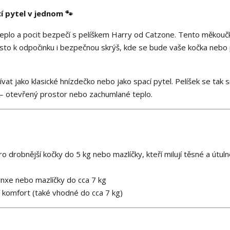
í pytel v jednom 🐾
teplo a pocit bezpečí s pelíškem Harry od Catzone. Tento měkouč
místo k odpočinku i bezpečnou skrýš, kde se bude vaše kočka nebo
vat jako klasické hnízdečko nebo jako spací pytel. Pelíšek se tak 
 – otevřený prostor nebo zachumlané teplo.
ro drobnější kočky do 5 kg nebo mazlíčky, kteří milují těsné a útul
ynxe nebo mazlíčky do cca 7 kg
 komfort (také vhodné do cca 7 kg)