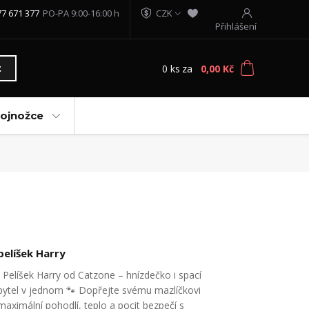
77 671 377
PO-PA 9:00-16:00 h
CZK
Přihlášení
0
ks
za
0,00 Kč
t
vojnožce
pelíšek Harry
Pelíšek Harry od Catzone – hnízdečko i spací
pytel v jednom 🐾 Dopřejte svému mazlíčkovi
maximální pohodlí, teplo a pocit bezpečí s