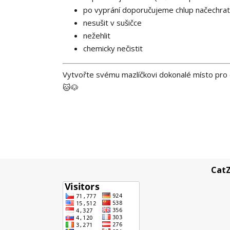
po vyprání doporučujeme chlup načechrat
nesušit v sušičce
nežehlit
chemicky nečistit
Vytvořte svému mazlíčkovi dokonalé místo pro od
🐱🐶
CatZ